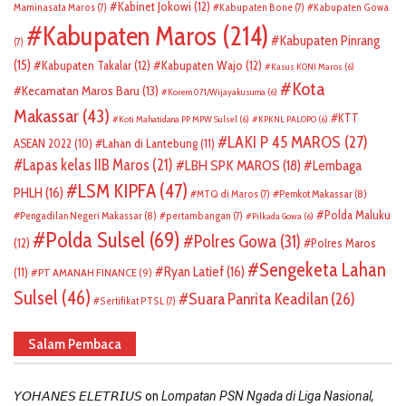
Kabinet Jokowi
(12)
Maminasata Maros
(7)
Kabupaten Bone
(7)
Kabupaten Gowa
Kabupaten Maros
(214)
Kabupaten Pinrang
(7)
(15)
Kabupaten Takalar
(12)
Kabupaten Wajo
(12)
Kasus KONI Maros
(6)
Kota
Kecamatan Maros Baru
(13)
Korem 071/Wijayakusuma
(6)
Makassar
(43)
KTT
Koti Mahatidana PP MPW Sulsel
(6)
KPKNL PALOPO
(6)
LAKI P 45 MAROS
(27)
ASEAN 2022
(10)
Lahan di Lantebung
(11)
Lapas kelas IIB Maros
(21)
LBH SPK MAROS
(18)
Lembaga
LSM KIPFA
(47)
PHLH
(16)
Pemkot Makassar
(8)
MTQ di Maros
(7)
Polda Maluku
Pengadilan Negeri Makassar
(8)
pertambangan
(7)
Pilkada Gowa
(6)
Polda Sulsel
(69)
Polres Gowa
(31)
(12)
Polres Maros
Sengeketa Lahan
Ryan Latief
(16)
(11)
PT AMANAH FINANCE
(9)
Sulsel
(46)
Suara Panrita Keadilan
(26)
Sertifikat PTSL
(7)
Salam Pembaca
on
𝘠𝘖𝘏𝘈𝘕𝘌𝘚 𝘌𝘓𝘌𝘛𝘙𝘐𝘜𝘚
Lompatan PSN Ngada di Liga Nasional,