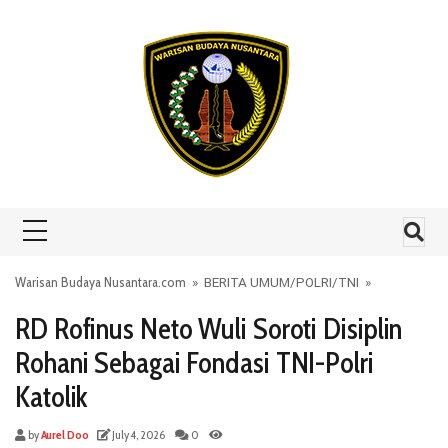
Skip to content
Warisan Budaya Nusantara.com
»
BERITA UMUM
/
POLRI
/
TNI
»
RD Rofinus Neto Wuli Soroti Disiplin
Rohani Sebagai Fondasi TNI-Polri
Katolik
by
Aurel Doo
July 4, 2026
0