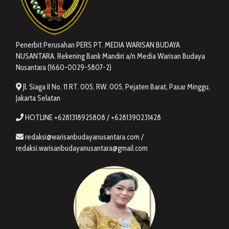
Penerbit Perusahan PERS PT. MEDIA WARISAN BUDAYA
NUSANTARA. Rekening Bank Mandiri a/n Media Warisan Budaya
Nusantara (1660-0029-5807-2)
Jl. Siaga II No. 11 RT. 005, RW. 005, Pejaten Barat, Pasar Minggu,
Jakarta Selatan
HOTLINE +6281318925808 / +6281390231428
redaksi@warisanbudayanusantara.com /
redaksi.warisanbudayanusantara@gmail.com