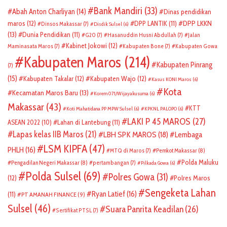
Bank Mandiri
(33)
Abah Anton Charliyan
(14)
Dinas pendidikan
DPP LKKN
maros
(12)
DPP LANTIK
(11)
Dinsos Makassar
(7)
Disdik Sulsel
(6)
(13)
Dunia Pendidikan
(11)
G20
(7)
Hasanuddin Husni Abdullah
(7)
Jalan
Kabinet Jokowi
(12)
Maminasata Maros
(7)
Kabupaten Bone
(7)
Kabupaten Gowa
Kabupaten Maros
(214)
Kabupaten Pinrang
(7)
(15)
Kabupaten Takalar
(12)
Kabupaten Wajo
(12)
Kasus KONI Maros
(6)
Kota
Kecamatan Maros Baru
(13)
Korem 071/Wijayakusuma
(6)
Makassar
(43)
KTT
Koti Mahatidana PP MPW Sulsel
(6)
KPKNL PALOPO
(6)
LAKI P 45 MAROS
(27)
ASEAN 2022
(10)
Lahan di Lantebung
(11)
Lapas kelas IIB Maros
(21)
LBH SPK MAROS
(18)
Lembaga
LSM KIPFA
(47)
PHLH
(16)
Pemkot Makassar
(8)
MTQ di Maros
(7)
Polda Maluku
Pengadilan Negeri Makassar
(8)
pertambangan
(7)
Pilkada Gowa
(6)
Polda Sulsel
(69)
Polres Gowa
(31)
(12)
Polres Maros
Sengeketa Lahan
Ryan Latief
(16)
(11)
PT AMANAH FINANCE
(9)
Sulsel
(46)
Suara Panrita Keadilan
(26)
Sertifikat PTSL
(7)