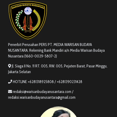
Penerbit Perusahan PERS PT. MEDIA WARISAN BUDAYA
NUSANTARA. Rekening Bank Mandiri a/n Media Warisan Budaya
Nusantara (1660-0029-5807-2)
Jl. Siaga II No. 11 RT. 005, RW. 005, Pejaten Barat, Pasar Minggu,
Jakarta Selatan
HOTLINE +6281318925808 / +6281390231428
redaksi@warisanbudayanusantara.com /
redaksi.warisanbudayanusantara@gmail.com