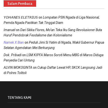
Salam Pembaca
on
𝘠𝘖𝘏𝘈𝘕𝘌𝘚 𝘌𝘓𝘌𝘛𝘙𝘐𝘜𝘚
Lompatan PSN Ngada di Liga Nasional,
Pemda Ngada Pastikan Tak Tinggal Diam
on
Imanuel
Dari Sikka Flores, Mo’an Teka Iku Sang Revolusioner Buta
Huruf Pendobrak Feodalisme dan Kolonialisme
on
Namek X Bian
Peduli Jimi Si Yatim di Ngada, Wakil Gubernur Papua
Selatan Agendakan Mei Berkunjung
on
Dok. Pribadi
LSM KIPFA Maros Soroti Menu MBG di Maros Diduga
Penyedia Cari Untung
on
ALVIN MOKOGINTA
Cukup Daftar Lewat HP, SKCK Langsung Jadi
di Polres Tolitoli
TENTANG KAMI