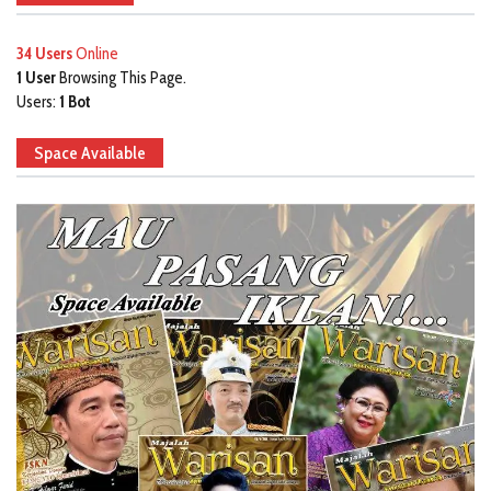
34 Users
Online
1 User
Browsing This Page.
Users:
1 Bot
Space Available