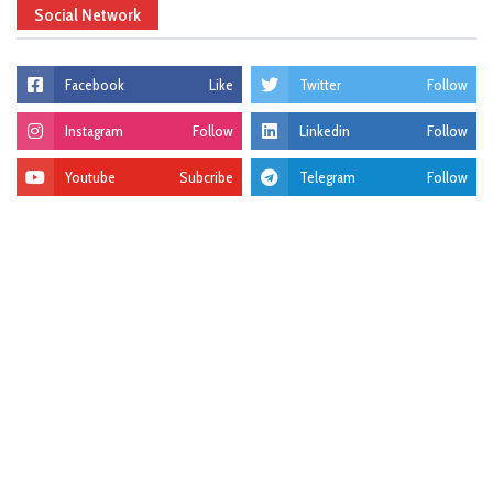
Social Network
Facebook
Like
Twitter
Follow
Instagram
Follow
Linkedin
Follow
Youtube
Subcribe
Telegram
Follow