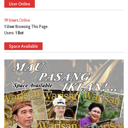
User Online
19 Users
Online
1 User
Browsing This Page.
Users:
1 Bot
Space Available