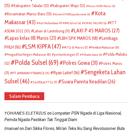
(15)
Kabupaten Takalar
(12)
Kabupaten Wajo
(12)
Kasus KONI Maros
(6)
Kota
Kecamatan Maros Baru
(13)
Korem 071/Wijayakusuma
(6)
Makassar
(43)
KTT
Koti Mahatidana PP MPW Sulsel
(6)
KPKNL PALOPO
(6)
LAKI P 45 MAROS
(27)
ASEAN 2022
(10)
Lahan di Lantebung
(11)
Lapas kelas IIB Maros
(21)
LBH SPK MAROS
(18)
Lembaga
LSM KIPFA
(47)
PHLH
(16)
Pemkot Makassar
(8)
MTQ di Maros
(7)
Polda Maluku
Pengadilan Negeri Makassar
(8)
pertambangan
(7)
Pilkada Gowa
(6)
Polda Sulsel
(69)
Polres Gowa
(31)
(12)
Polres Maros
Sengeketa Lahan
Ryan Latief
(16)
(11)
PT AMANAH FINANCE
(9)
Sulsel
(46)
Suara Panrita Keadilan
(26)
Sertifikat PTSL
(7)
Salam Pembaca
on
𝘠𝘖𝘏𝘈𝘕𝘌𝘚 𝘌𝘓𝘌𝘛𝘙𝘐𝘜𝘚
Lompatan PSN Ngada di Liga Nasional,
Pemda Ngada Pastikan Tak Tinggal Diam
on
Imanuel
Dari Sikka Flores, Mo’an Teka Iku Sang Revolusioner Buta