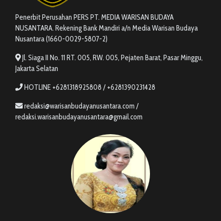
Penerbit Perusahan PERS PT. MEDIA WARISAN BUDAYA
NUSANTARA. Rekening Bank Mandiri a/n Media Warisan Budaya
Nusantara (1660-0029-5807-2)
Jl. Siaga II No. 11 RT. 005, RW. 005, Pejaten Barat, Pasar Minggu,
Jakarta Selatan
HOTLINE +6281318925808 / +6281390231428
redaksi@warisanbudayanusantara.com /
redaksi.warisanbudayanusantara@gmail.com