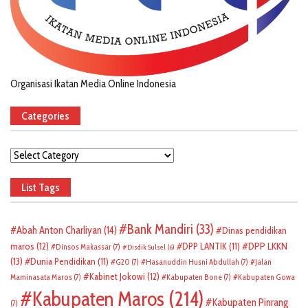
Organisasi Ikatan Media Online Indonesia
Categories
Categories
List Tags
Bank Mandiri
(33)
Abah Anton Charliyan
(14)
Dinas pendidikan
DPP LKKN
maros
(12)
DPP LANTIK
(11)
Dinsos Makassar
(7)
Disdik Sulsel
(6)
(13)
Dunia Pendidikan
(11)
G20
(7)
Hasanuddin Husni Abdullah
(7)
Jalan
Kabinet Jokowi
(12)
Maminasata Maros
(7)
Kabupaten Bone
(7)
Kabupaten Gowa
Kabupaten Maros
(214)
Kabupaten Pinrang
(7)