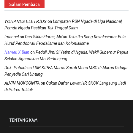
Salam Pembaca
on
𝘠𝘖𝘏𝘈𝘕𝘌𝘚 𝘌𝘓𝘌𝘛𝘙𝘐𝘜𝘚
Lompatan PSN Ngada di Liga Nasional,
Pemda Ngada Pastikan Tak Tinggal Diam
on
Imanuel
Dari Sikka Flores, Mo’an Teka Iku Sang Revolusioner Buta
Huruf Pendobrak Feodalisme dan Kolonialisme
on
Namek X Bian
Peduli Jimi Si Yatim di Ngada, Wakil Gubernur Papua
Selatan Agendakan Mei Berkunjung
on
Dok. Pribadi
LSM KIPFA Maros Soroti Menu MBG di Maros Diduga
Penyedia Cari Untung
on
ALVIN MOKOGINTA
Cukup Daftar Lewat HP, SKCK Langsung Jadi
di Polres Tolitoli
TENTANG KAMI