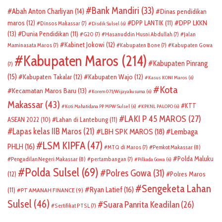
Bank Mandiri
(33)
Abah Anton Charliyan
(14)
Dinas pendidikan
DPP LKKN
maros
(12)
DPP LANTIK
(11)
Dinsos Makassar
(7)
Disdik Sulsel
(6)
(13)
Dunia Pendidikan
(11)
G20
(7)
Hasanuddin Husni Abdullah
(7)
Jalan
Kabinet Jokowi
(12)
Maminasata Maros
(7)
Kabupaten Bone
(7)
Kabupaten Gowa
Kabupaten Maros
(214)
Kabupaten Pinrang
(7)
(15)
Kabupaten Takalar
(12)
Kabupaten Wajo
(12)
Kasus KONI Maros
(6)
Kota
Kecamatan Maros Baru
(13)
Korem 071/Wijayakusuma
(6)
Makassar
(43)
KTT
Koti Mahatidana PP MPW Sulsel
(6)
KPKNL PALOPO
(6)
LAKI P 45 MAROS
(27)
ASEAN 2022
(10)
Lahan di Lantebung
(11)
Lapas kelas IIB Maros
(21)
LBH SPK MAROS
(18)
Lembaga
LSM KIPFA
(47)
PHLH
(16)
Pemkot Makassar
(8)
MTQ di Maros
(7)
Polda Maluku
Pengadilan Negeri Makassar
(8)
pertambangan
(7)
Pilkada Gowa
(6)
Polda Sulsel
(69)
Polres Gowa
(31)
(12)
Polres Maros
Sengeketa Lahan
Ryan Latief
(16)
(11)
PT AMANAH FINANCE
(9)
Sulsel
(46)
Suara Panrita Keadilan
(26)
Sertifikat PTSL
(7)