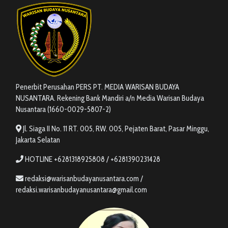
Penerbit Perusahan PERS PT. MEDIA WARISAN BUDAYA
NUSANTARA. Rekening Bank Mandiri a/n Media Warisan Budaya
Nusantara (1660-0029-5807-2)
Jl. Siaga II No. 11 RT. 005, RW. 005, Pejaten Barat, Pasar Minggu,
Jakarta Selatan
HOTLINE +6281318925808 / +6281390231428
redaksi@warisanbudayanusantara.com /
redaksi.warisanbudayanusantara@gmail.com