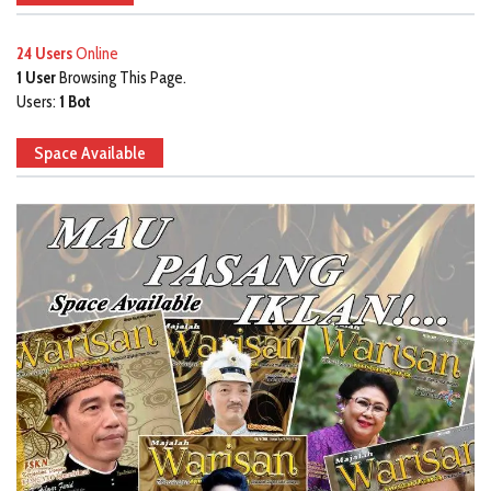
24 Users
Online
1 User
Browsing This Page.
Users:
1 Bot
Space Available