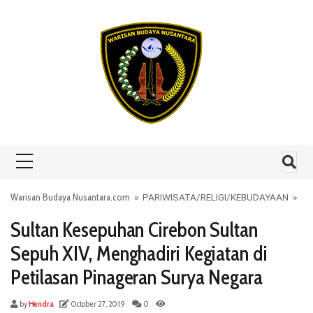
Skip to content
Warisan Budaya Nusantara.com
»
PARIWISATA
/
RELIGI
/
KEBUDAYAAN
»
Sultan Kesepuhan Cirebon Sultan
Sepuh XIV, Menghadiri Kegiatan di
Petilasan Pinageran Surya Negara
by
Hendra
October 27, 2019
0