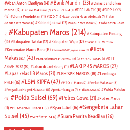
Bank Mandiri
(33)
Abah Anton Charliyan
(14)
Dinas pendidikan
DPP LKKN
maros
(12)
DPP LANTIK
(11)
Dinsos Makassar
(7)
Disdik Sulsel
(6)
(13)
Dunia Pendidikan
(11)
G20
(7)
Hasanuddin Husni Abdullah
(7)
Jalan
Kabinet Jokowi
(12)
Maminasata Maros
(7)
Kabupaten Bone
(7)
Kabupaten Gowa
Kabupaten Maros
(214)
Kabupaten Pinrang
(7)
(15)
Kabupaten Takalar
(12)
Kabupaten Wajo
(12)
Kasus KONI Maros
(6)
Kota
Kecamatan Maros Baru
(13)
Korem 071/Wijayakusuma
(6)
Makassar
(43)
KTT
Koti Mahatidana PP MPW Sulsel
(6)
KPKNL PALOPO
(6)
LAKI P 45 MAROS
(27)
ASEAN 2022
(10)
Lahan di Lantebung
(11)
Lapas kelas IIB Maros
(21)
LBH SPK MAROS
(18)
Lembaga
LSM KIPFA
(47)
PHLH
(16)
Pemkot Makassar
(8)
MTQ di Maros
(7)
Polda Maluku
Pengadilan Negeri Makassar
(8)
pertambangan
(7)
Pilkada Gowa
(6)
Polda Sulsel
(69)
Polres Gowa
(31)
(12)
Polres Maros
Sengeketa Lahan
Ryan Latief
(16)
(11)
PT AMANAH FINANCE
(9)
Sulsel
(46)
Suara Panrita Keadilan
(26)
Sertifikat PTSL
(7)