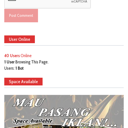
User Online
40 Users
Online
1 User
Browsing This Page.
Users:
1 Bot
Space Available