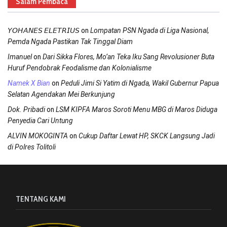
Salam Pembaca
on
𝘠𝘖𝘏𝘈𝘕𝘌𝘚 𝘌𝘓𝘌𝘛𝘙𝘐𝘜𝘚
Lompatan PSN Ngada di Liga Nasional,
Pemda Ngada Pastikan Tak Tinggal Diam
on
Imanuel
Dari Sikka Flores, Mo’an Teka Iku Sang Revolusioner Buta
Huruf Pendobrak Feodalisme dan Kolonialisme
on
Namek X Bian
Peduli Jimi Si Yatim di Ngada, Wakil Gubernur Papua
Selatan Agendakan Mei Berkunjung
on
Dok. Pribadi
LSM KIPFA Maros Soroti Menu MBG di Maros Diduga
Penyedia Cari Untung
on
ALVIN MOKOGINTA
Cukup Daftar Lewat HP, SKCK Langsung Jadi
di Polres Tolitoli
TENTANG KAMI