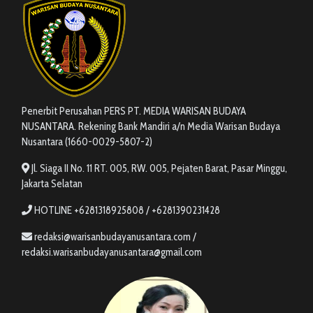
Penerbit Perusahan PERS PT. MEDIA WARISAN BUDAYA
NUSANTARA. Rekening Bank Mandiri a/n Media Warisan Budaya
Nusantara (1660-0029-5807-2)
Jl. Siaga II No. 11 RT. 005, RW. 005, Pejaten Barat, Pasar Minggu,
Jakarta Selatan
HOTLINE +6281318925808 / +6281390231428
redaksi@warisanbudayanusantara.com /
redaksi.warisanbudayanusantara@gmail.com