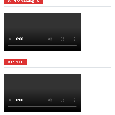
WBN Streaming TV
Biro NTT