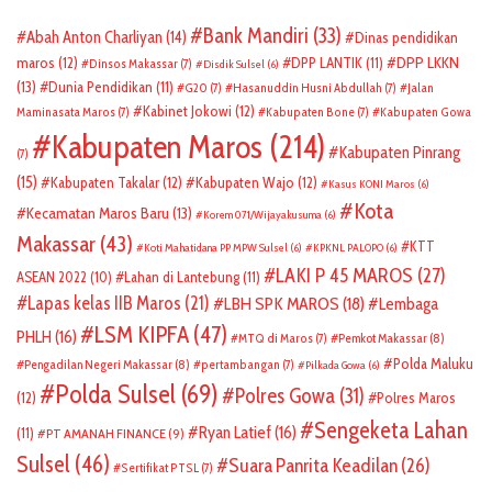
Bank Mandiri
(33)
Abah Anton Charliyan
(14)
Dinas pendidikan
DPP LKKN
maros
(12)
DPP LANTIK
(11)
Dinsos Makassar
(7)
Disdik Sulsel
(6)
(13)
Dunia Pendidikan
(11)
G20
(7)
Hasanuddin Husni Abdullah
(7)
Jalan
Kabinet Jokowi
(12)
Maminasata Maros
(7)
Kabupaten Bone
(7)
Kabupaten Gowa
Kabupaten Maros
(214)
Kabupaten Pinrang
(7)
(15)
Kabupaten Takalar
(12)
Kabupaten Wajo
(12)
Kasus KONI Maros
(6)
Kota
Kecamatan Maros Baru
(13)
Korem 071/Wijayakusuma
(6)
Makassar
(43)
KTT
Koti Mahatidana PP MPW Sulsel
(6)
KPKNL PALOPO
(6)
LAKI P 45 MAROS
(27)
ASEAN 2022
(10)
Lahan di Lantebung
(11)
Lapas kelas IIB Maros
(21)
LBH SPK MAROS
(18)
Lembaga
LSM KIPFA
(47)
PHLH
(16)
Pemkot Makassar
(8)
MTQ di Maros
(7)
Polda Maluku
Pengadilan Negeri Makassar
(8)
pertambangan
(7)
Pilkada Gowa
(6)
Polda Sulsel
(69)
Polres Gowa
(31)
(12)
Polres Maros
Sengeketa Lahan
Ryan Latief
(16)
(11)
PT AMANAH FINANCE
(9)
Sulsel
(46)
Suara Panrita Keadilan
(26)
Sertifikat PTSL
(7)