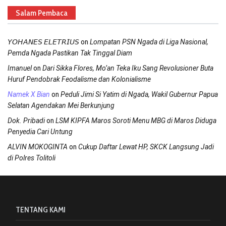
Salam Pembaca
on
𝘠𝘖𝘏𝘈𝘕𝘌𝘚 𝘌𝘓𝘌𝘛𝘙𝘐𝘜𝘚
Lompatan PSN Ngada di Liga Nasional,
Pemda Ngada Pastikan Tak Tinggal Diam
on
Imanuel
Dari Sikka Flores, Mo’an Teka Iku Sang Revolusioner Buta
Huruf Pendobrak Feodalisme dan Kolonialisme
on
Namek X Bian
Peduli Jimi Si Yatim di Ngada, Wakil Gubernur Papua
Selatan Agendakan Mei Berkunjung
on
Dok. Pribadi
LSM KIPFA Maros Soroti Menu MBG di Maros Diduga
Penyedia Cari Untung
on
ALVIN MOKOGINTA
Cukup Daftar Lewat HP, SKCK Langsung Jadi
di Polres Tolitoli
TENTANG KAMI