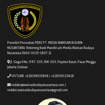
Penerbit Perusahan PERS PT. MEDIA WARISAN BUDAYA
NUSANTARA. Rekening Bank Mandiri a/n Media Warisan Budaya
Nusantara (1660-0029-5807-2)
Jl. Siaga II No. 11 RT. 005, RW. 005, Pejaten Barat, Pasar Minggu,
Jakarta Selatan
HOTLINE +6281318925808 / +6281390231428
redaksi@warisanbudayanusantara.com /
redaksi.warisanbudayanusantara@gmail.com