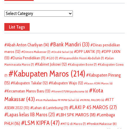
Categories
List Tags
Bank Mandiri
(33)
Abah Anton Charliyan
(14)
Dinas pendidikan
DPP LKKN
maros
(12)
DPP LANTIK
(11)
Dinsos Makassar
(7)
Disdik Sulsel
(6)
(13)
Dunia Pendidikan
(11)
G20
(7)
Hasanuddin Husni Abdullah
(7)
Jalan
Kabinet Jokowi
(12)
Maminasata Maros
(7)
Kabupaten Bone
(7)
Kabupaten Gowa
Kabupaten Maros
(214)
Kabupaten Pinrang
(7)
(15)
Kabupaten Takalar
(12)
Kabupaten Wajo
(12)
Kasus KONI Maros
(6)
Kota
Kecamatan Maros Baru
(13)
Korem 071/Wijayakusuma
(6)
Makassar
(43)
KTT
Koti Mahatidana PP MPW Sulsel
(6)
KPKNL PALOPO
(6)
LAKI P 45 MAROS
(27)
ASEAN 2022
(10)
Lahan di Lantebung
(11)
Lapas kelas IIB Maros
(21)
LBH SPK MAROS
(18)
Lembaga
LSM KIPFA
(47)
PHLH
(16)
Pemkot Makassar
(8)
MTQ di Maros
(7)