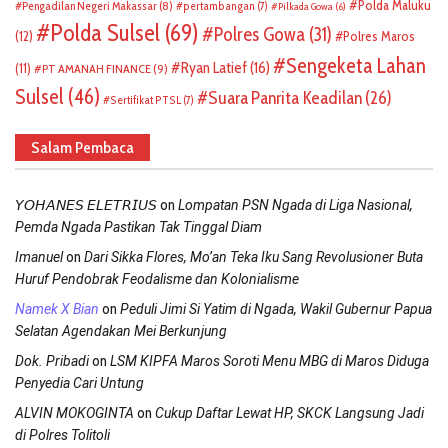
Polda Maluku
Pengadilan Negeri Makassar
(8)
pertambangan
(7)
Pilkada Gowa
(6)
Polda Sulsel
(69)
Polres Gowa
(31)
(12)
Polres Maros
Sengeketa Lahan
Ryan Latief
(16)
(11)
PT AMANAH FINANCE
(9)
Sulsel
(46)
Suara Panrita Keadilan
(26)
Sertifikat PTSL
(7)
Salam Pembaca
on
𝘠𝘖𝘏𝘈𝘕𝘌𝘚 𝘌𝘓𝘌𝘛𝘙𝘐𝘜𝘚
Lompatan PSN Ngada di Liga Nasional,
Pemda Ngada Pastikan Tak Tinggal Diam
on
Imanuel
Dari Sikka Flores, Mo’an Teka Iku Sang Revolusioner Buta
Huruf Pendobrak Feodalisme dan Kolonialisme
on
Namek X Bian
Peduli Jimi Si Yatim di Ngada, Wakil Gubernur Papua
Selatan Agendakan Mei Berkunjung
on
Dok. Pribadi
LSM KIPFA Maros Soroti Menu MBG di Maros Diduga
Penyedia Cari Untung
on
ALVIN MOKOGINTA
Cukup Daftar Lewat HP, SKCK Langsung Jadi
di Polres Tolitoli