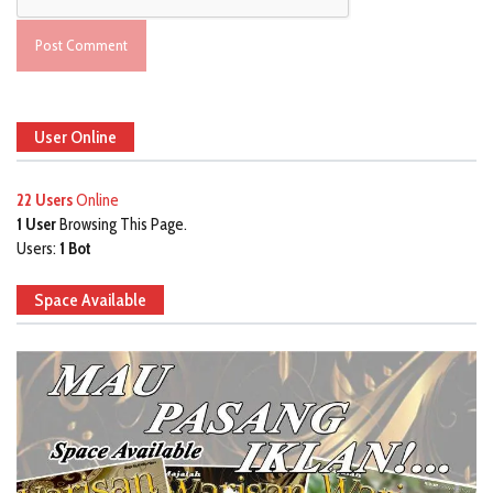
User Online
22 Users
Online
1 User
Browsing This Page.
Users:
1 Bot
Space Available