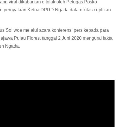
ang viral dikabarkan ditolak oleh Petugas Posko
n pernyataan Ketua DPRD Ngada dalam kilas cuplikan
s Soliwoa melalui acara konferensi pers kepada para
jawa Pulau Flores, tanggal 2 Juni 2020 mengurai fakta
ten Ngada.