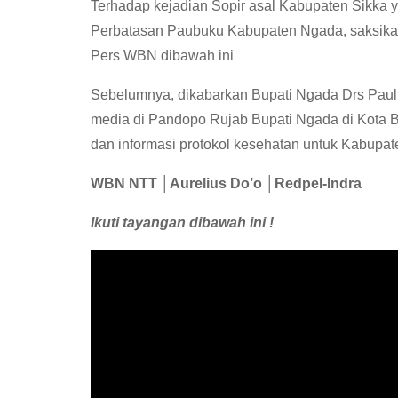
Terhadap kejadian Sopir asal Kabupaten Sikka y
Perbatasan Paubuku Kabupaten Ngada, saksika
Pers WBN dibawah ini
Sebelumnya, dikabarkan Bupati Ngada Drs Paulu
media di Pandopo Rujab Bupati Ngada di Kota Ba
dan informasi protokol kesehatan untuk Kabupa
WBN NTT │Aurelius Do’o │Redpel-Indra
Ikuti tayangan dibawah ini !