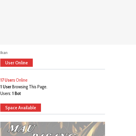
Ikan
User Online
17 Users
Online
1 User
Browsing This Page.
Users:
1 Bot
Space Available