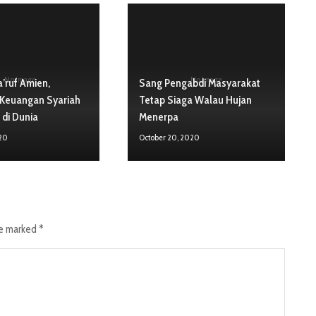
No Image
No Image
’ruf Amien,
Sang Pengabdi Masyarakat
 Keuangan Syariah
Tetap Siaga Walau Hujan
 di Dunia
Menerpa
020
October 20, 2020
re marked
*