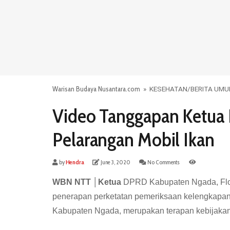
Warisan Budaya Nusantara.com
»
KESEHATAN
/
BERITA UM
Video Tanggapan Ketua
Pelarangan Mobil Ikan
by
Hendra
June 3, 2020
No Comments
WBN NTT │Ketua
DPRD Kabupaten Ngada, Flo
penerapan perketatan pemeriksaan kelengkapan
Kabupaten Ngada, merupakan terapan kebijakan