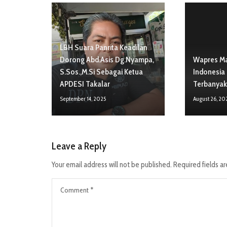
LBH Suara Panrita Keadilan
Dorong Abd.Asis Dg.Nyampa,
Wapres Ma
S.Sos.,M.Si Sebagai Ketua
Indonesia
APDESI Takalar
Terbanyak
September 14, 2025
August 26, 2
Leave a Reply
Your email address will not be published.
Required fields a