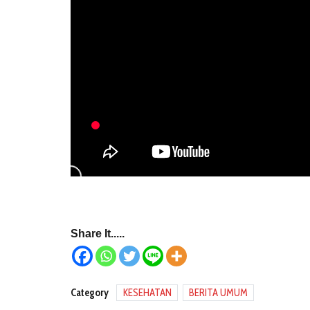
Share It.....
Category
KESEHATAN
BERITA UMUM