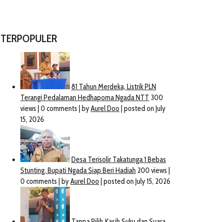
TERPOPULER
Magang Di Bawaslu Ngada,
Sejumlah Jurnalis/Wartaw
Pelajar SMAK Santo Aloysius
Di Tanah Bumbu Bergabun
Ruteng : Kami Panen Ilmu
Dengan Ormas / LSM
March 16, 2023
April 7, 2021