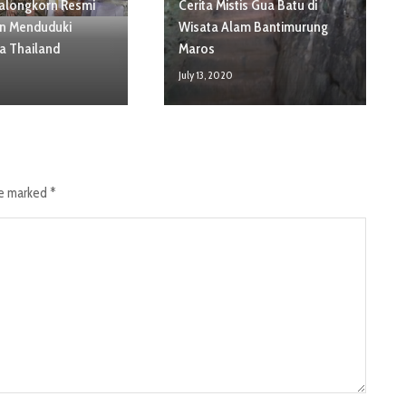
ralongkorn Resmi
Cerita Mistis Gua Batu di
n Menduduki
Wisata Alam Bantimurung
a Thailand
Maros
July 13, 2020
re marked
*