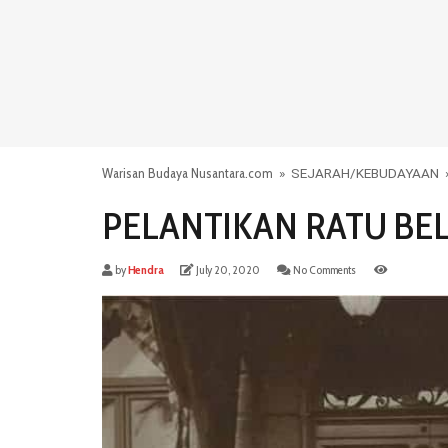
Warisan Budaya Nusantara.com
»
SEJARAH
/
KEBUDAYAAN
PELANTIKAN RATU BE
by
Hendra
July 20, 2020
No Comments