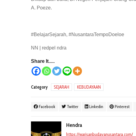
A. Poeze.
#BelajarSejarah, #NusantaraTempoDoeloe
NN | redpel ndra
Share It.....
Category
SEJARAH
KEBUDAYAAN
Facebook
Twitter
Linkedin
Pinterest
Hendra
https://warisanbudayanusantara.com/