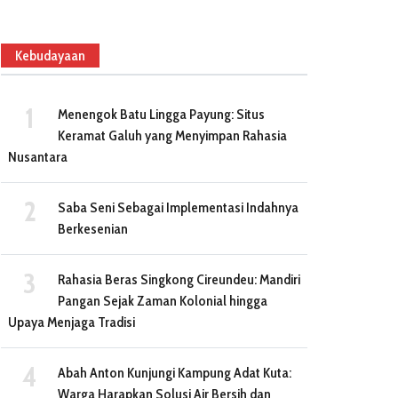
DPRD Kota Depok Sahkan
dapat Hadirkan Sanggar
Dua Perda Tentang
Sapujogan dalam Karnaval
Kebudayaan Dan Jamsostek
HUT Jabar Ke-80
Kebudayaan
June 17, 2023
August 20, 2025
Menengok Batu Lingga Payung: Situs
Keramat Galuh yang Menyimpan Rahasia
Nusantara
Saba Seni Sebagai Implementasi Indahnya
Berkesenian
Rahasia Beras Singkong Cireundeu: Mandiri
Pangan Sejak Zaman Kolonial hingga
Upaya Menjaga Tradisi
Abah Anton Kunjungi Kampung Adat Kuta:
Warga Harapkan Solusi Air Bersih dan