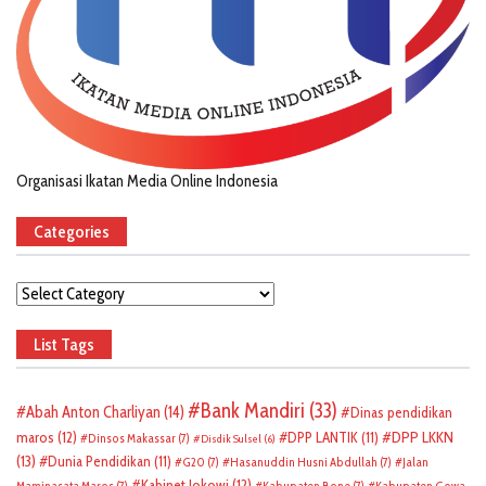
Organisasi Ikatan Media Online Indonesia
Categories
Categories
List Tags
Bank Mandiri
(33)
Abah Anton Charliyan
(14)
Dinas pendidikan
DPP LKKN
maros
(12)
DPP LANTIK
(11)
Dinsos Makassar
(7)
Disdik Sulsel
(6)
(13)
Dunia Pendidikan
(11)
G20
(7)
Hasanuddin Husni Abdullah
(7)
Jalan
Kabinet Jokowi
(12)
Maminasata Maros
(7)
Kabupaten Bone
(7)
Kabupaten Gowa