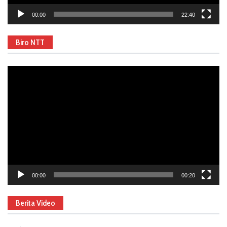
00:00
22:40
Biro NTT
Video
Player
00:00
00:20
Berita Video