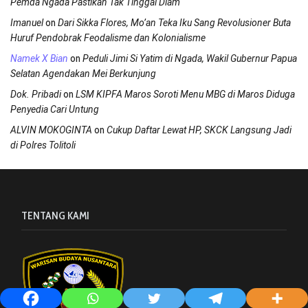
Pemda Ngada Pastikan Tak Tinggal Diam
on
Imanuel
Dari Sikka Flores, Mo’an Teka Iku Sang Revolusioner Buta
Huruf Pendobrak Feodalisme dan Kolonialisme
on
Namek X Bian
Peduli Jimi Si Yatim di Ngada, Wakil Gubernur Papua
Selatan Agendakan Mei Berkunjung
on
Dok. Pribadi
LSM KIPFA Maros Soroti Menu MBG di Maros Diduga
Penyedia Cari Untung
on
ALVIN MOKOGINTA
Cukup Daftar Lewat HP, SKCK Langsung Jadi
di Polres Tolitoli
TENTANG KAMI