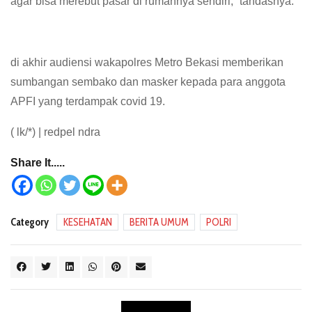
agar bisa merebut pasar di rumahnya sendiri,” tandasnya.
di akhir audiensi wakapolres Metro Bekasi memberikan
sumbangan sembako dan masker kepada para anggota
APFI yang terdampak covid 19.
( lk/*) | redpel ndra
Share It.....
Category
KESEHATAN
BERITA UMUM
POLRI