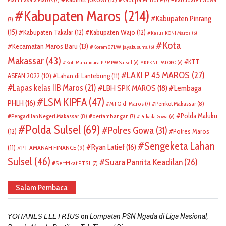
Kabupaten Maros
(214)
Kabupaten Pinrang
(7)
(15)
Kabupaten Takalar
(12)
Kabupaten Wajo
(12)
Kasus KONI Maros
(6)
Kota
Kecamatan Maros Baru
(13)
Korem 071/Wijayakusuma
(6)
Makassar
(43)
KTT
Koti Mahatidana PP MPW Sulsel
(6)
KPKNL PALOPO
(6)
LAKI P 45 MAROS
(27)
ASEAN 2022
(10)
Lahan di Lantebung
(11)
Lapas kelas IIB Maros
(21)
LBH SPK MAROS
(18)
Lembaga
LSM KIPFA
(47)
PHLH
(16)
Pemkot Makassar
(8)
MTQ di Maros
(7)
Polda Maluku
Pengadilan Negeri Makassar
(8)
pertambangan
(7)
Pilkada Gowa
(6)
Polda Sulsel
(69)
Polres Gowa
(31)
(12)
Polres Maros
Sengeketa Lahan
Ryan Latief
(16)
(11)
PT AMANAH FINANCE
(9)
Sulsel
(46)
Suara Panrita Keadilan
(26)
Sertifikat PTSL
(7)
Salam Pembaca
on
𝘠𝘖𝘏𝘈𝘕𝘌𝘚 𝘌𝘓𝘌𝘛𝘙𝘐𝘜𝘚
Lompatan PSN Ngada di Liga Nasional,