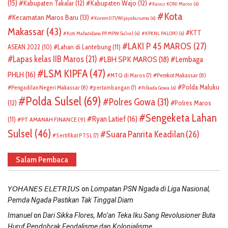
(15)
Kabupaten Takalar
(12)
Kabupaten Wajo
(12)
Kasus KONI Maros
(6)
Kota
Kecamatan Maros Baru
(13)
Korem 071/Wijayakusuma
(6)
Makassar
(43)
KTT
Koti Mahatidana PP MPW Sulsel
(6)
KPKNL PALOPO
(6)
LAKI P 45 MAROS
(27)
ASEAN 2022
(10)
Lahan di Lantebung
(11)
Lapas kelas IIB Maros
(21)
LBH SPK MAROS
(18)
Lembaga
LSM KIPFA
(47)
PHLH
(16)
Pemkot Makassar
(8)
MTQ di Maros
(7)
Polda Maluku
Pengadilan Negeri Makassar
(8)
pertambangan
(7)
Pilkada Gowa
(6)
Polda Sulsel
(69)
Polres Gowa
(31)
(12)
Polres Maros
Sengeketa Lahan
Ryan Latief
(16)
(11)
PT AMANAH FINANCE
(9)
Sulsel
(46)
Suara Panrita Keadilan
(26)
Sertifikat PTSL
(7)
Salam Pembaca
on
𝘠𝘖𝘏𝘈𝘕𝘌𝘚 𝘌𝘓𝘌𝘛𝘙𝘐𝘜𝘚
Lompatan PSN Ngada di Liga Nasional,
Pemda Ngada Pastikan Tak Tinggal Diam
on
Imanuel
Dari Sikka Flores, Mo’an Teka Iku Sang Revolusioner Buta
Huruf Pendobrak Feodalisme dan Kolonialisme