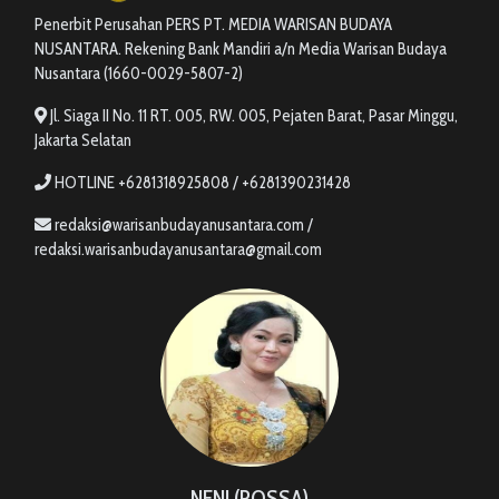
Penerbit Perusahan PERS PT. MEDIA WARISAN BUDAYA
NUSANTARA. Rekening Bank Mandiri a/n Media Warisan Budaya
Nusantara (1660-0029-5807-2)
Jl. Siaga II No. 11 RT. 005, RW. 005, Pejaten Barat, Pasar Minggu,
Jakarta Selatan
HOTLINE +6281318925808 / +6281390231428
redaksi@warisanbudayanusantara.com /
redaksi.warisanbudayanusantara@gmail.com
NENI (ROSSA)