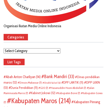
Organisasi Ikatan Media Online Indonesia
Categories
Categories
List Tags
Bank Mandiri
(33)
Abah Anton Charliyan
(14)
Dinas pendidikan
DPP LKKN
maros
(12)
DPP LANTIK
(11)
Dinsos Makassar
(7)
Disdik Sulsel
(6)
(13)
Dunia Pendidikan
(11)
G20
(7)
Hasanuddin Husni Abdullah
(7)
Jalan
Kabinet Jokowi
(12)
Maminasata Maros
(7)
Kabupaten Bone
(7)
Kabupaten Gowa
Kabupaten Maros
(214)
Kabupaten Pinrang
(7)