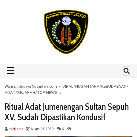
Skip to content
Warisan Budaya Nusantara.com
»
VIRAL
/
NUSANTARA
/
KEBUDAYAAN
/
ADAT
/
SEJARAH
/
TOP NEWS
»
Ritual Adat Jumenengan Sultan Sepuh
XV, Sudah Dipastikan Kondusif
by
Hendra
August 27, 2020
0