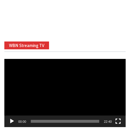
WBN Streaming TV
Video
Player
00:00
22:40