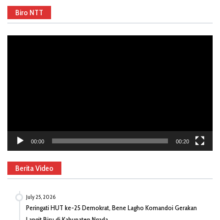
Biro NTT
Video
Player
00:00
00:20
Berita Video
July 25, 2026
Peringati HUT ke-25 Demokrat, Bene Lagho Komandoi Gerakan
Langit Biru di Kabupaten Ngada