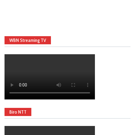
WBN Streaming TV
Biro NTT