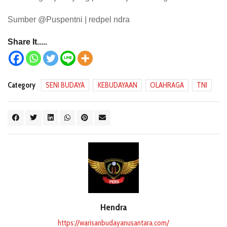
Sumber @Puspentni | redpel ndra
Share It.....
Category
SENI BUDAYA
KEBUDAYAAN
OLAHRAGA
TNI
Hendra
https://warisanbudayanusantara.com/