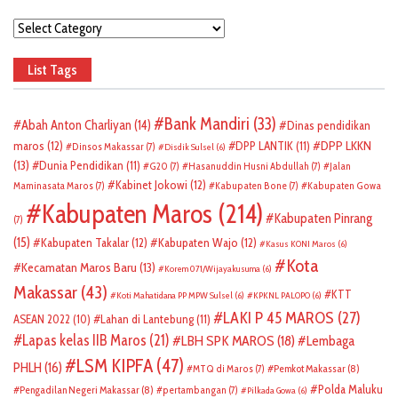
Categories
List Tags
Bank Mandiri
(33)
Abah Anton Charliyan
(14)
Dinas pendidikan
DPP LKKN
maros
(12)
DPP LANTIK
(11)
Dinsos Makassar
(7)
Disdik Sulsel
(6)
(13)
Dunia Pendidikan
(11)
G20
(7)
Hasanuddin Husni Abdullah
(7)
Jalan
Kabinet Jokowi
(12)
Maminasata Maros
(7)
Kabupaten Bone
(7)
Kabupaten Gowa
Kabupaten Maros
(214)
Kabupaten Pinrang
(7)
(15)
Kabupaten Takalar
(12)
Kabupaten Wajo
(12)
Kasus KONI Maros
(6)
Kota
Kecamatan Maros Baru
(13)
Korem 071/Wijayakusuma
(6)
Makassar
(43)
KTT
Koti Mahatidana PP MPW Sulsel
(6)
KPKNL PALOPO
(6)
LAKI P 45 MAROS
(27)
ASEAN 2022
(10)
Lahan di Lantebung
(11)
Lapas kelas IIB Maros
(21)
LBH SPK MAROS
(18)
Lembaga
LSM KIPFA
(47)
PHLH
(16)
Pemkot Makassar
(8)
MTQ di Maros
(7)
Polda Maluku
Pengadilan Negeri Makassar
(8)
pertambangan
(7)
Pilkada Gowa
(6)