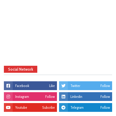
Social Network
Facebook
Like
Twitter
Follow
Instagram
Follow
Linkedin
Follow
Youtube
Subcribe
Telegram
Follow