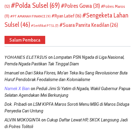
Polda Sulsel
(69)
Polres Gowa
(31)
(12)
Polres Maros
Sengeketa Lahan
Ryan Latief
(16)
(11)
PT AMANAH FINANCE
(9)
Sulsel
(46)
Suara Panrita Keadilan
(26)
Sertifikat PTSL
(7)
Salam Pembaca
on
𝘠𝘖𝘏𝘈𝘕𝘌𝘚 𝘌𝘓𝘌𝘛𝘙𝘐𝘜𝘚
Lompatan PSN Ngada di Liga Nasional,
Pemda Ngada Pastikan Tak Tinggal Diam
on
Imanuel
Dari Sikka Flores, Mo’an Teka Iku Sang Revolusioner Buta
Huruf Pendobrak Feodalisme dan Kolonialisme
on
Namek X Bian
Peduli Jimi Si Yatim di Ngada, Wakil Gubernur Papua
Selatan Agendakan Mei Berkunjung
on
Dok. Pribadi
LSM KIPFA Maros Soroti Menu MBG di Maros Diduga
Penyedia Cari Untung
on
ALVIN MOKOGINTA
Cukup Daftar Lewat HP, SKCK Langsung Jadi
di Polres Tolitoli