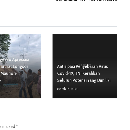
ekeo Apresiasi
No Image
arurat Longsor
Antisipasi Penyebaran Virus
n Maunori-
Covid-19, TNI Kerahkan
o
Seluruh Potensi Yang Dimiliki
March 16, 2020
re marked
*