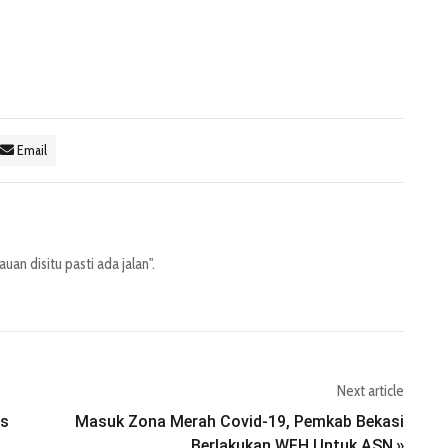
Email
an disitu pasti ada jalan".
Next article
es
Masuk Zona Merah Covid-19, Pemkab Bekasi
Berlakukan WFH Untuk ASN
»