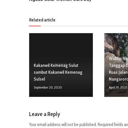
Related article
Wabup Nag
No Image
Kakanwil Kemenag Sulut
Tanggap D
sambut Kakanwil Kemenag
Ruas Jala
Sulsel
Nangaror
September 20, 2020
April 19, 2025
Leave a Reply
Your email address will not be published.
Required fields a