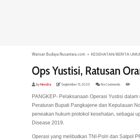
Warisan Budaya Nusantara.com
»
KESEHATAN
/
BERITA UM
Ops Yustisi, Ratusan Or
by
Hendra
September 15, 2020
No Comments
PANGKEP- Pelaksanaan Operasi Yustisi dalam 
Peraturan Bupati Pangkajene dan Kepulauan No.
peneakan hukum protokol kesehatan, sebagai u
Disease 2019.
Operasi yang melibatkan TNI-Polri dan Satpol PP