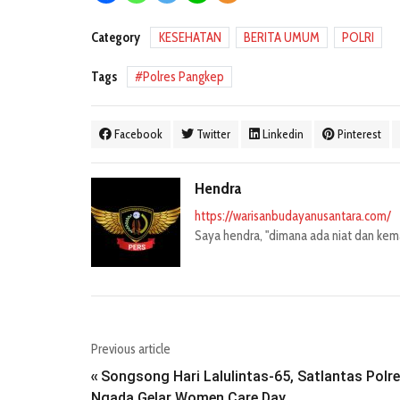
Category
KESEHATAN
BERITA UMUM
POLRI
Tags
Polres Pangkep
Facebook
Twitter
Linkedin
Pinterest
Hendra
https://warisanbudayanusantara.com/
Saya hendra, "dimana ada niat dan kemau
Previous article
Songsong Hari Lalulintas-65, Satlantas Polr
«
Ngada Gelar Women Care Day