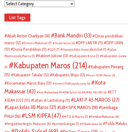
Categories
List Tags
Bank Mandiri
(33)
Abah Anton Charliyan
(14)
Dinas pendidikan
DPP LKKN
maros
(12)
DPP LANTIK
(11)
Dinsos Makassar
(7)
Disdik Sulsel
(6)
(13)
Dunia Pendidikan
(11)
G20
(7)
Hasanuddin Husni Abdullah
(7)
Jalan
Kabinet Jokowi
(12)
Maminasata Maros
(7)
Kabupaten Bone
(7)
Kabupaten Gowa
Kabupaten Maros
(214)
Kabupaten Pinrang
(7)
(15)
Kabupaten Takalar
(12)
Kabupaten Wajo
(12)
Kasus KONI Maros
(6)
Kota
Kecamatan Maros Baru
(13)
Korem 071/Wijayakusuma
(6)
Makassar
(43)
KTT
Koti Mahatidana PP MPW Sulsel
(6)
KPKNL PALOPO
(6)
LAKI P 45 MAROS
(27)
ASEAN 2022
(10)
Lahan di Lantebung
(11)
Lapas kelas IIB Maros
(21)
LBH SPK MAROS
(18)
Lembaga
LSM KIPFA
(47)
PHLH
(16)
Pemkot Makassar
(8)
MTQ di Maros
(7)
Polda Maluku
Pengadilan Negeri Makassar
(8)
pertambangan
(7)
Pilkada Gowa
(6)
Polda Sulsel
(69)