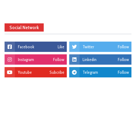
Social Network
Facebook
Like
Twitter
Follow
Instagram
Follow
Linkedin
Follow
Youtube
Subcribe
Telegram
Follow