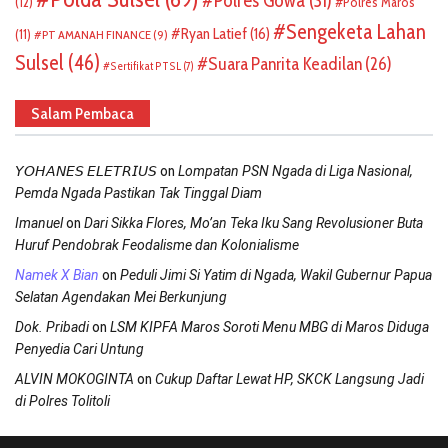
Polres Gowa
(31)
(12)
Polres Maros
Sengeketa Lahan
Ryan Latief
(16)
(11)
PT AMANAH FINANCE
(9)
Sulsel
(46)
Suara Panrita Keadilan
(26)
Sertifikat PTSL
(7)
Salam Pembaca
on
𝘠𝘖𝘏𝘈𝘕𝘌𝘚 𝘌𝘓𝘌𝘛𝘙𝘐𝘜𝘚
Lompatan PSN Ngada di Liga Nasional,
Pemda Ngada Pastikan Tak Tinggal Diam
on
Imanuel
Dari Sikka Flores, Mo’an Teka Iku Sang Revolusioner Buta
Huruf Pendobrak Feodalisme dan Kolonialisme
on
Namek X Bian
Peduli Jimi Si Yatim di Ngada, Wakil Gubernur Papua
Selatan Agendakan Mei Berkunjung
on
Dok. Pribadi
LSM KIPFA Maros Soroti Menu MBG di Maros Diduga
Penyedia Cari Untung
on
ALVIN MOKOGINTA
Cukup Daftar Lewat HP, SKCK Langsung Jadi
di Polres Tolitoli