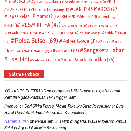
Makassar
(43)
KTT
Koti Mahatidana PP MPW Sulsel
(6)
KPKNL PALOPO
(6)
LAKI P 45 MAROS
(27)
ASEAN 2022
(10)
Lahan di Lantebung
(11)
Lapas kelas IIB Maros
(21)
LBH SPK MAROS
(18)
Lembaga
LSM KIPFA
(47)
PHLH
(16)
Pemkot Makassar
(8)
MTQ di Maros
(7)
Polda Maluku
Pengadilan Negeri Makassar
(8)
pertambangan
(7)
Pilkada Gowa
(6)
Polda Sulsel
(69)
Polres Gowa
(31)
(12)
Polres Maros
Sengeketa Lahan
Ryan Latief
(16)
(11)
PT AMANAH FINANCE
(9)
Sulsel
(46)
Suara Panrita Keadilan
(26)
Sertifikat PTSL
(7)
Salam Pembaca
on
𝘠𝘖𝘏𝘈𝘕𝘌𝘚 𝘌𝘓𝘌𝘛𝘙𝘐𝘜𝘚
Lompatan PSN Ngada di Liga Nasional,
Pemda Ngada Pastikan Tak Tinggal Diam
on
Imanuel
Dari Sikka Flores, Mo’an Teka Iku Sang Revolusioner Buta
Huruf Pendobrak Feodalisme dan Kolonialisme
on
Namek X Bian
Peduli Jimi Si Yatim di Ngada, Wakil Gubernur Papua
Selatan Agendakan Mei Berkunjung