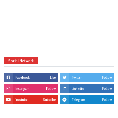
Social Network
Facebook
Like
Twitter
Follow
Instagram
Follow
Linkedin
Follow
Youtube
Subcribe
Telegram
Follow