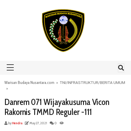
Skip to content
Warisan Budaya Nusantara.com
»
TNI
/
INFRASTRUKTUR
/
BERITA UMUM
»
Danrem 071 Wijayakusuma Vicon
Rakornis TMMD Reguler -111
by
Hendra
May 27, 2021
0