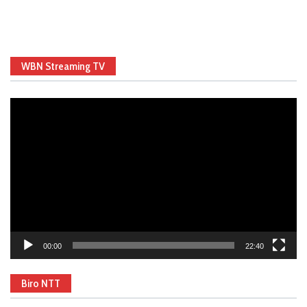
WBN Streaming TV
Video
Player
00:00
22:40
Biro NTT