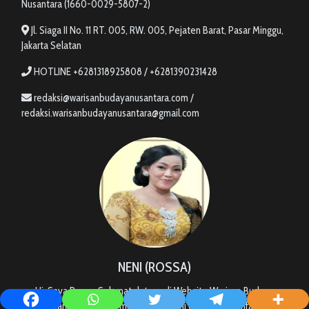
Nusantara (1660-0029-5807-2)
Jl. Siaga II No. 11 RT. 005, RW. 005, Pejaten Barat, Pasar Minggu,
Jakarta Selatan
HOTLINE +6281318925808 / +6281390231428
redaksi@warisanbudayanusantara.com /
redaksi.warisanbudayanusantara@gmail.com
NENI (ROSSA)
Hi, Saya Rossa. Selamat datang di Website Warisan Budaya
Nusantara, Semoga semua Informasi ini dapat bermanfaat bagi