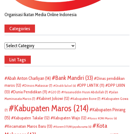
Organisasi Ikatan Media Online Indonesia
Categories
Categories
List Tags
Bank Mandiri
(33)
Abah Anton Charliyan
(14)
Dinas pendidikan
DPP LKKN
maros
(12)
DPP LANTIK
(11)
Dinsos Makassar
(7)
Disdik Sulsel
(6)
(13)
Dunia Pendidikan
(11)
G20
(7)
Hasanuddin Husni Abdullah
(7)
Jalan
Kabinet Jokowi
(12)
Maminasata Maros
(7)
Kabupaten Bone
(7)
Kabupaten Gowa
Kabupaten Maros
(214)
Kabupaten Pinrang
(7)
(15)
Kabupaten Takalar
(12)
Kabupaten Wajo
(12)
Kasus KONI Maros
(6)
Kota
Kecamatan Maros Baru
(13)
Korem 071/Wijayakusuma
(6)