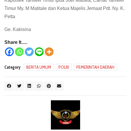
Kapolsek Taniwel Timur Ipda Joel Mauwa, Camat Taniwel
Timur My. M Matitale dan Ketua Majelis Jemaat Pdt. Ny. K.
Petta
Ge. Kakisina
Share It.....
Category
BERITA UMUM
POLRI
PEMERINTAH DAERAH