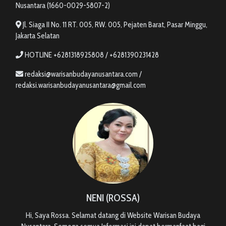
Nusantara (1660-0029-5807-2)
Jl. Siaga II No. 11 RT. 005, RW. 005, Pejaten Barat, Pasar Minggu,
Jakarta Selatan
HOTLINE +6281318925808 / +6281390231428
redaksi@warisanbudayanusantara.com /
redaksi.warisanbudayanusantara@gmail.com
NENI (ROSSA)
Hi, Saya Rossa. Selamat datang di Website Warisan Budaya