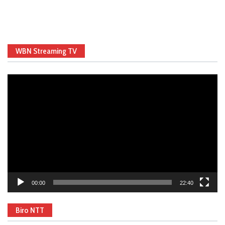
WBN Streaming TV
Video
Player
00:00
22:40
Biro NTT