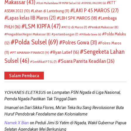
Makassar
(43)
KTT
Koti Mahatidana PP MPW Sulsel
(6)
KPKNL PALOPO
(6)
LAKI P 45 MAROS
(27)
ASEAN 2022
(10)
Lahan di Lantebung
(11)
Lapas kelas IIB Maros
(21)
LBH SPK MAROS
(18)
Lembaga
LSM KIPFA
(47)
PHLH
(16)
Pemkot Makassar
(8)
MTQ di Maros
(7)
Polda Maluku
Pengadilan Negeri Makassar
(8)
pertambangan
(7)
Pilkada Gowa
(6)
Polda Sulsel
(69)
Polres Gowa
(31)
(12)
Polres Maros
Sengeketa Lahan
Ryan Latief
(16)
(11)
PT AMANAH FINANCE
(9)
Sulsel
(46)
Suara Panrita Keadilan
(26)
Sertifikat PTSL
(7)
Salam Pembaca
on
𝘠𝘖𝘏𝘈𝘕𝘌𝘚 𝘌𝘓𝘌𝘛𝘙𝘐𝘜𝘚
Lompatan PSN Ngada di Liga Nasional,
Pemda Ngada Pastikan Tak Tinggal Diam
on
Imanuel
Dari Sikka Flores, Mo’an Teka Iku Sang Revolusioner Buta
Huruf Pendobrak Feodalisme dan Kolonialisme
on
Namek X Bian
Peduli Jimi Si Yatim di Ngada, Wakil Gubernur Papua
Selatan Agendakan Mei Berkunjung