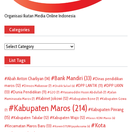
Organisasi Ikatan Media Online Indonesia
Categories
Categories
List Tags
Bank Mandiri
(33)
Abah Anton Charliyan
(14)
Dinas pendidikan
DPP LKKN
maros
(12)
DPP LANTIK
(11)
Dinsos Makassar
(7)
Disdik Sulsel
(6)
(13)
Dunia Pendidikan
(11)
G20
(7)
Hasanuddin Husni Abdullah
(7)
Jalan
Kabinet Jokowi
(12)
Maminasata Maros
(7)
Kabupaten Bone
(7)
Kabupaten Gowa
Kabupaten Maros
(214)
Kabupaten Pinrang
(7)
(15)
Kabupaten Takalar
(12)
Kabupaten Wajo
(12)
Kasus KONI Maros
(6)
Kota
Kecamatan Maros Baru
(13)
Korem 071/Wijayakusuma
(6)