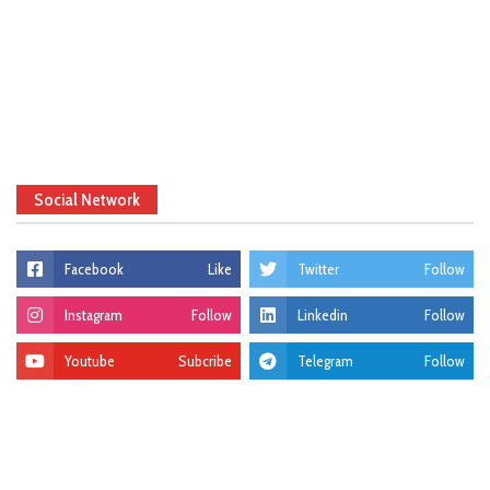
Social Network
Facebook
Like
Twitter
Follow
Instagram
Follow
Linkedin
Follow
Youtube
Subcribe
Telegram
Follow