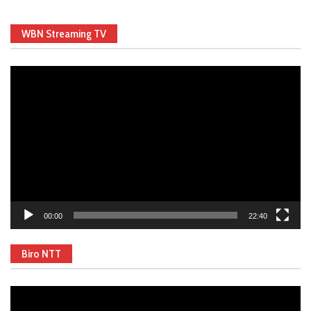
WBN Streaming TV
Video
Player
00:00
22:40
Biro NTT
Video
Player