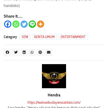
handoko)
Share It.....
Category
SENI
BERITA UMUM
ENTERTAINMENT
Hendra
https://warisanbudayanusantara.com/
Saya hendra, "dimana ada niat dan kemauan disitu pasti ada jalan".