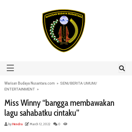
Skip to content
Warisan Budaya Nusantara.com
»
SENI
/
BERITA UMUM
/
ENTERTAINMENT
»
Miss Winny “bangga membawakan
lagu sahabatku cintaku”
by
Hendra
March 12, 2022
0