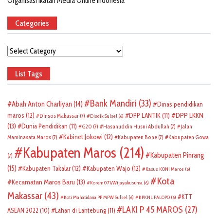
Organisasi Ikatan Media Online Indonesia
Categories
Categories
List Tags
Bank Mandiri
(33)
Abah Anton Charliyan
(14)
Dinas pendidikan
DPP LKKN
maros
(12)
DPP LANTIK
(11)
Dinsos Makassar
(7)
Disdik Sulsel
(6)
(13)
Dunia Pendidikan
(11)
G20
(7)
Hasanuddin Husni Abdullah
(7)
Jalan
Kabinet Jokowi
(12)
Maminasata Maros
(7)
Kabupaten Bone
(7)
Kabupaten Gowa
Kabupaten Maros
(214)
Kabupaten Pinrang
(7)
(15)
Kabupaten Takalar
(12)
Kabupaten Wajo
(12)
Kasus KONI Maros
(6)
Kota
Kecamatan Maros Baru
(13)
Korem 071/Wijayakusuma
(6)
Makassar
(43)
KTT
Koti Mahatidana PP MPW Sulsel
(6)
KPKNL PALOPO
(6)
LAKI P 45 MAROS
(27)
ASEAN 2022
(10)
Lahan di Lantebung
(11)