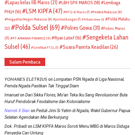
Lapas kelas IIB Maros
(21)
LBH SPK MAROS
(18)
Lembaga
LSM KIPFA
(47)
PHLH
(16)
Pemkot Makassar
(8)
MTQ di Maros
(7)
Polda Maluku
Pengadilan Negeri Makassar
(8)
pertambangan
(7)
Pilkada Gowa
(6)
Polda Sulsel
(69)
Polres Gowa
(31)
(12)
Polres Maros
Sengeketa Lahan
Ryan Latief
(16)
(11)
PT AMANAH FINANCE
(9)
Sulsel
(46)
Suara Panrita Keadilan
(26)
Sertifikat PTSL
(7)
Salam Pembaca
on
𝘠𝘖𝘏𝘈𝘕𝘌𝘚 𝘌𝘓𝘌𝘛𝘙𝘐𝘜𝘚
Lompatan PSN Ngada di Liga Nasional,
Pemda Ngada Pastikan Tak Tinggal Diam
on
Imanuel
Dari Sikka Flores, Mo’an Teka Iku Sang Revolusioner Buta
Huruf Pendobrak Feodalisme dan Kolonialisme
on
Namek X Bian
Peduli Jimi Si Yatim di Ngada, Wakil Gubernur Papua
Selatan Agendakan Mei Berkunjung
on
Dok. Pribadi
LSM KIPFA Maros Soroti Menu MBG di Maros Diduga
Penyedia Cari Untung