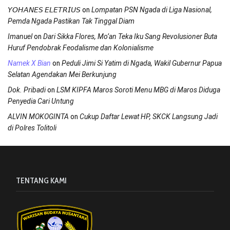
on
𝘠𝘖𝘏𝘈𝘕𝘌𝘚 𝘌𝘓𝘌𝘛𝘙𝘐𝘜𝘚
Lompatan PSN Ngada di Liga Nasional,
Pemda Ngada Pastikan Tak Tinggal Diam
on
Imanuel
Dari Sikka Flores, Mo’an Teka Iku Sang Revolusioner Buta
Huruf Pendobrak Feodalisme dan Kolonialisme
on
Namek X Bian
Peduli Jimi Si Yatim di Ngada, Wakil Gubernur Papua
Selatan Agendakan Mei Berkunjung
on
Dok. Pribadi
LSM KIPFA Maros Soroti Menu MBG di Maros Diduga
Penyedia Cari Untung
on
ALVIN MOKOGINTA
Cukup Daftar Lewat HP, SKCK Langsung Jadi
di Polres Tolitoli
TENTANG KAMI