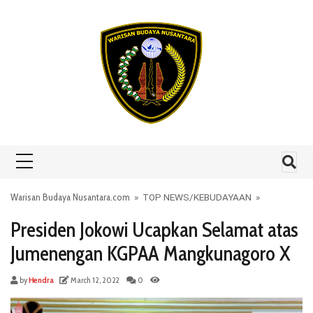
Skip to content
Warisan Budaya Nusantara.com
»
TOP NEWS
/
KEBUDAYAAN
»
Presiden Jokowi Ucapkan Selamat atas
Jumenengan KGPAA Mangkunagoro X
by
Hendra
March 12, 2022
0