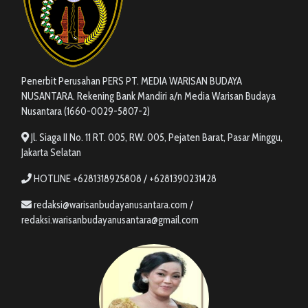
Penerbit Perusahan PERS PT. MEDIA WARISAN BUDAYA
NUSANTARA. Rekening Bank Mandiri a/n Media Warisan Budaya
Nusantara (1660-0029-5807-2)
Jl. Siaga II No. 11 RT. 005, RW. 005, Pejaten Barat, Pasar Minggu,
Jakarta Selatan
HOTLINE +6281318925808 / +6281390231428
redaksi@warisanbudayanusantara.com /
redaksi.warisanbudayanusantara@gmail.com