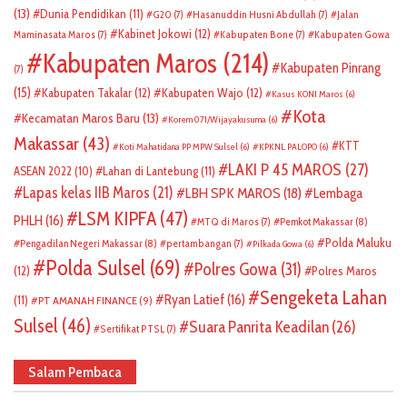
(13)
Dunia Pendidikan
(11)
G20
(7)
Hasanuddin Husni Abdullah
(7)
Jalan
Kabinet Jokowi
(12)
Maminasata Maros
(7)
Kabupaten Bone
(7)
Kabupaten Gowa
Kabupaten Maros
(214)
Kabupaten Pinrang
(7)
(15)
Kabupaten Takalar
(12)
Kabupaten Wajo
(12)
Kasus KONI Maros
(6)
Kota
Kecamatan Maros Baru
(13)
Korem 071/Wijayakusuma
(6)
Makassar
(43)
KTT
Koti Mahatidana PP MPW Sulsel
(6)
KPKNL PALOPO
(6)
LAKI P 45 MAROS
(27)
ASEAN 2022
(10)
Lahan di Lantebung
(11)
Lapas kelas IIB Maros
(21)
LBH SPK MAROS
(18)
Lembaga
LSM KIPFA
(47)
PHLH
(16)
Pemkot Makassar
(8)
MTQ di Maros
(7)
Polda Maluku
Pengadilan Negeri Makassar
(8)
pertambangan
(7)
Pilkada Gowa
(6)
Polda Sulsel
(69)
Polres Gowa
(31)
(12)
Polres Maros
Sengeketa Lahan
Ryan Latief
(16)
(11)
PT AMANAH FINANCE
(9)
Sulsel
(46)
Suara Panrita Keadilan
(26)
Sertifikat PTSL
(7)
Salam Pembaca