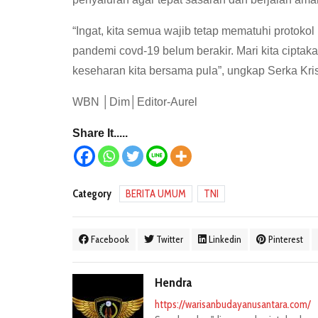
“Ingat, kita semua wajib tetap mematuhi protok
pandemi covd-19 belum berakir. Mari kita cipta
keseharan kita bersama pula”, ungkap Serka Kri
WBN │Dim│Editor-Aurel
Share It.....
Category
BERITA UMUM
TNI
Facebook
Twitter
Linkedin
Pinterest
Hendra
https://warisanbudayanusantara.com/