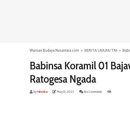
Warisan Budaya Nusantara.com
»
BERITA UMUM
/
TNI
»
Bab
Babinsa Koramil 01 Baj
Ratogesa Ngada
by
Hendra
May 13, 2022
No Comments