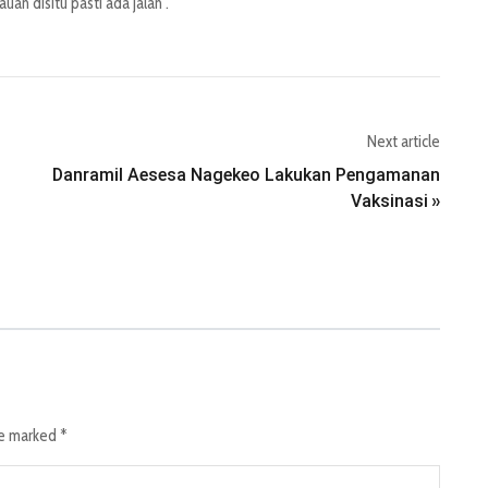
an disitu pasti ada jalan".
Next article
Danramil Aesesa Nagekeo Lakukan Pengamanan
Vaksinasi
»
re marked
*