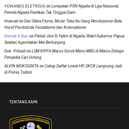
on
𝘠𝘖𝘏𝘈𝘕𝘌𝘚 𝘌𝘓𝘌𝘛𝘙𝘐𝘜𝘚
Lompatan PSN Ngada di Liga Nasional,
Pemda Ngada Pastikan Tak Tinggal Diam
on
Imanuel
Dari Sikka Flores, Mo’an Teka Iku Sang Revolusioner Buta
Huruf Pendobrak Feodalisme dan Kolonialisme
on
Namek X Bian
Peduli Jimi Si Yatim di Ngada, Wakil Gubernur Papua
Selatan Agendakan Mei Berkunjung
on
Dok. Pribadi
LSM KIPFA Maros Soroti Menu MBG di Maros Diduga
Penyedia Cari Untung
on
ALVIN MOKOGINTA
Cukup Daftar Lewat HP, SKCK Langsung Jadi
di Polres Tolitoli
TENTANG KAMI