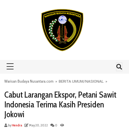
Skip to content
Warisan Budaya Nusantara.com
»
BERITA UMUM
/
NASIONAL
»
Cabut Larangan Ekspor, Petani Sawit
Indonesia Terima Kasih Presiden
Jokowi
by
Hendra
May 20, 2022
0