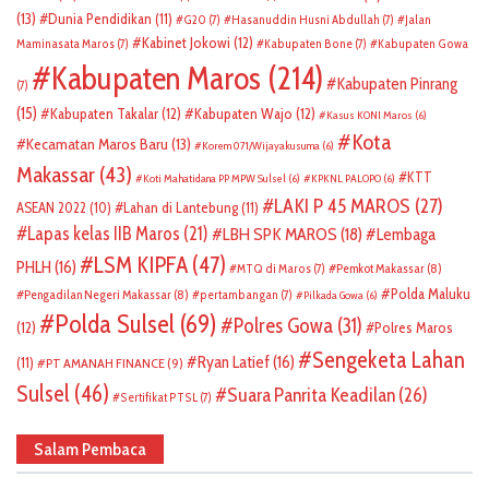
(13)
Dunia Pendidikan
(11)
G20
(7)
Hasanuddin Husni Abdullah
(7)
Jalan
Kabinet Jokowi
(12)
Maminasata Maros
(7)
Kabupaten Bone
(7)
Kabupaten Gowa
Kabupaten Maros
(214)
Kabupaten Pinrang
(7)
(15)
Kabupaten Takalar
(12)
Kabupaten Wajo
(12)
Kasus KONI Maros
(6)
Kota
Kecamatan Maros Baru
(13)
Korem 071/Wijayakusuma
(6)
Makassar
(43)
KTT
Koti Mahatidana PP MPW Sulsel
(6)
KPKNL PALOPO
(6)
LAKI P 45 MAROS
(27)
ASEAN 2022
(10)
Lahan di Lantebung
(11)
Lapas kelas IIB Maros
(21)
LBH SPK MAROS
(18)
Lembaga
LSM KIPFA
(47)
PHLH
(16)
Pemkot Makassar
(8)
MTQ di Maros
(7)
Polda Maluku
Pengadilan Negeri Makassar
(8)
pertambangan
(7)
Pilkada Gowa
(6)
Polda Sulsel
(69)
Polres Gowa
(31)
(12)
Polres Maros
Sengeketa Lahan
Ryan Latief
(16)
(11)
PT AMANAH FINANCE
(9)
Sulsel
(46)
Suara Panrita Keadilan
(26)
Sertifikat PTSL
(7)
Salam Pembaca