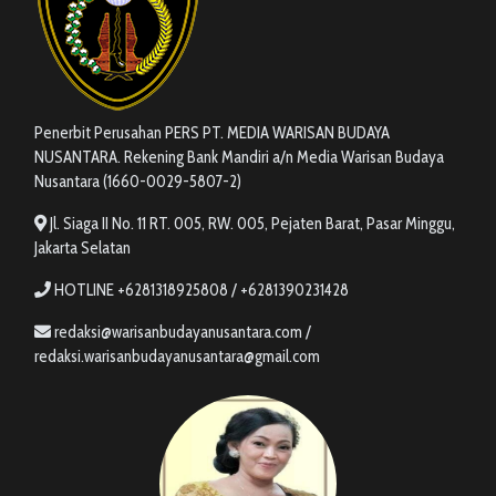
Penerbit Perusahan PERS PT. MEDIA WARISAN BUDAYA
NUSANTARA. Rekening Bank Mandiri a/n Media Warisan Budaya
Nusantara (1660-0029-5807-2)
Jl. Siaga II No. 11 RT. 005, RW. 005, Pejaten Barat, Pasar Minggu,
Jakarta Selatan
HOTLINE +6281318925808 / +6281390231428
redaksi@warisanbudayanusantara.com /
redaksi.warisanbudayanusantara@gmail.com