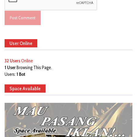
User Online
32 Users
Online
1 User
Browsing This Page.
Users:
1 Bot
Space Available