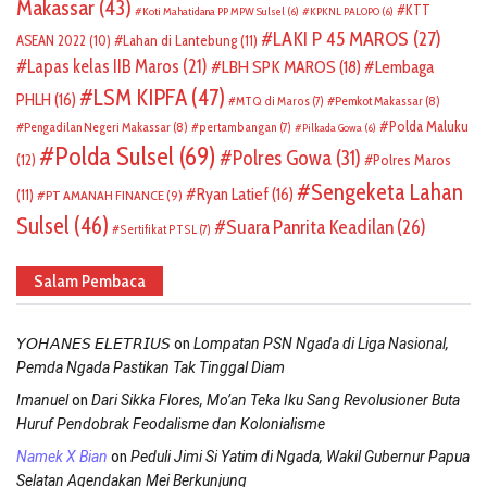
Makassar
(43)
KTT
Koti Mahatidana PP MPW Sulsel
(6)
KPKNL PALOPO
(6)
LAKI P 45 MAROS
(27)
ASEAN 2022
(10)
Lahan di Lantebung
(11)
Lapas kelas IIB Maros
(21)
LBH SPK MAROS
(18)
Lembaga
LSM KIPFA
(47)
PHLH
(16)
Pemkot Makassar
(8)
MTQ di Maros
(7)
Polda Maluku
Pengadilan Negeri Makassar
(8)
pertambangan
(7)
Pilkada Gowa
(6)
Polda Sulsel
(69)
Polres Gowa
(31)
(12)
Polres Maros
Sengeketa Lahan
Ryan Latief
(16)
(11)
PT AMANAH FINANCE
(9)
Sulsel
(46)
Suara Panrita Keadilan
(26)
Sertifikat PTSL
(7)
Salam Pembaca
on
𝘠𝘖𝘏𝘈𝘕𝘌𝘚 𝘌𝘓𝘌𝘛𝘙𝘐𝘜𝘚
Lompatan PSN Ngada di Liga Nasional,
Pemda Ngada Pastikan Tak Tinggal Diam
on
Imanuel
Dari Sikka Flores, Mo’an Teka Iku Sang Revolusioner Buta
Huruf Pendobrak Feodalisme dan Kolonialisme
on
Namek X Bian
Peduli Jimi Si Yatim di Ngada, Wakil Gubernur Papua
Selatan Agendakan Mei Berkunjung