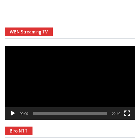
WBN Streaming TV
Video
Player
00:00
22:40
Biro NTT