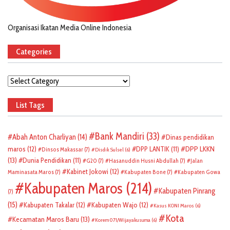
Organisasi Ikatan Media Online Indonesia
Categories
Categories
List Tags
Bank Mandiri
(33)
Abah Anton Charliyan
(14)
Dinas pendidikan
DPP LKKN
maros
(12)
DPP LANTIK
(11)
Dinsos Makassar
(7)
Disdik Sulsel
(6)
(13)
Dunia Pendidikan
(11)
G20
(7)
Hasanuddin Husni Abdullah
(7)
Jalan
Kabinet Jokowi
(12)
Maminasata Maros
(7)
Kabupaten Bone
(7)
Kabupaten Gowa
Kabupaten Maros
(214)
Kabupaten Pinrang
(7)
(15)
Kabupaten Takalar
(12)
Kabupaten Wajo
(12)
Kasus KONI Maros
(6)
Kota
Kecamatan Maros Baru
(13)
Korem 071/Wijayakusuma
(6)