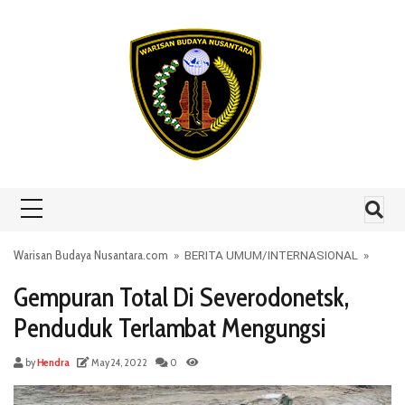
Skip to content
Warisan Budaya Nusantara.com
»
BERITA UMUM
/
INTERNASIONAL
»
Gempuran Total Di Severodonetsk,
Penduduk Terlambat Mengungsi
by
Hendra
May 24, 2022
0