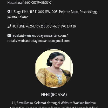
Nusantara (1660-0029-5807-2)
Jl. Siaga II No. 11 RT. 005, RW. 005, Pejaten Barat, Pasar Minggu,
Jakarta Selatan
HOTLINE +6281318925808 / +6281390231428
redaksi@warisanbudayanusantara.com /
redaksi.warisanbudayanusantara@gmail.com
NENI (ROSSA)
Hi, Saya Rossa. Selamat datang di Website Warisan Budaya