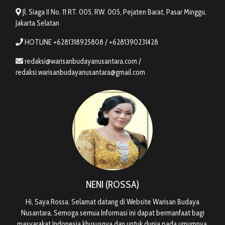
Jl. Siaga II No. 11 RT. 005, RW. 005, Pejaten Barat, Pasar Minggu,
Jakarta Selatan
HOTLINE +6281318925808 / +6281390231428
redaksi@warisanbudayanusantara.com /
redaksi.warisanbudayanusantara@gmail.com
NENI (ROSSA)
Hi, Saya Rossa. Selamat datang di Website Warisan Budaya
Nusantara, Semoga semua Informasi ini dapat bermanfaat bagi
masyarakat Indonesia khususnya dan untuk dunia pada umumnya.