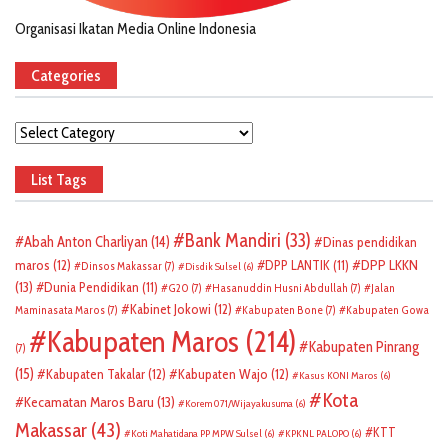
Organisasi Ikatan Media Online Indonesia
Categories
Categories
List Tags
Bank Mandiri
(33)
Abah Anton Charliyan
(14)
Dinas pendidikan
DPP LKKN
maros
(12)
DPP LANTIK
(11)
Dinsos Makassar
(7)
Disdik Sulsel
(6)
(13)
Dunia Pendidikan
(11)
G20
(7)
Hasanuddin Husni Abdullah
(7)
Jalan
Kabinet Jokowi
(12)
Maminasata Maros
(7)
Kabupaten Bone
(7)
Kabupaten Gowa
Kabupaten Maros
(214)
Kabupaten Pinrang
(7)
(15)
Kabupaten Takalar
(12)
Kabupaten Wajo
(12)
Kasus KONI Maros
(6)
Kota
Kecamatan Maros Baru
(13)
Korem 071/Wijayakusuma
(6)
Makassar
(43)
KTT
Koti Mahatidana PP MPW Sulsel
(6)
KPKNL PALOPO
(6)