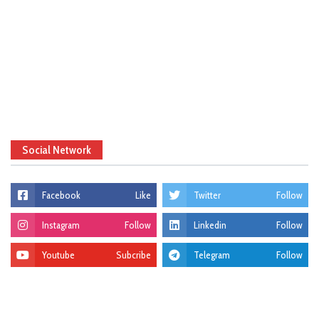
Social Network
Facebook
Like
Twitter
Follow
Instagram
Follow
Linkedin
Follow
Youtube
Subcribe
Telegram
Follow