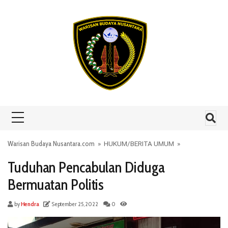
Skip to content
Warisan Budaya Nusantara.com
»
HUKUM
/
BERITA UMUM
»
Tuduhan Pencabulan Diduga
Bermuatan Politis
by
Hendra
September 25, 2022
0