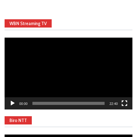
WBN Streaming TV
Video
Player
00:00
22:40
Biro NTT