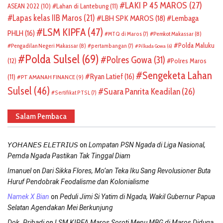
LAKI P 45 MAROS
(27)
ASEAN 2022
(10)
Lahan di Lantebung
(11)
Lapas kelas IIB Maros
(21)
LBH SPK MAROS
(18)
Lembaga
LSM KIPFA
(47)
PHLH
(16)
Pemkot Makassar
(8)
MTQ di Maros
(7)
Polda Maluku
Pengadilan Negeri Makassar
(8)
pertambangan
(7)
Pilkada Gowa
(6)
Polda Sulsel
(69)
Polres Gowa
(31)
(12)
Polres Maros
Sengeketa Lahan
Ryan Latief
(16)
(11)
PT AMANAH FINANCE
(9)
Sulsel
(46)
Suara Panrita Keadilan
(26)
Sertifikat PTSL
(7)
Salam Pembaca
on
𝘠𝘖𝘏𝘈𝘕𝘌𝘚 𝘌𝘓𝘌𝘛𝘙𝘐𝘜𝘚
Lompatan PSN Ngada di Liga Nasional,
Pemda Ngada Pastikan Tak Tinggal Diam
on
Imanuel
Dari Sikka Flores, Mo’an Teka Iku Sang Revolusioner Buta
Huruf Pendobrak Feodalisme dan Kolonialisme
on
Namek X Bian
Peduli Jimi Si Yatim di Ngada, Wakil Gubernur Papua
Selatan Agendakan Mei Berkunjung
on
Dok. Pribadi
LSM KIPFA Maros Soroti Menu MBG di Maros Diduga