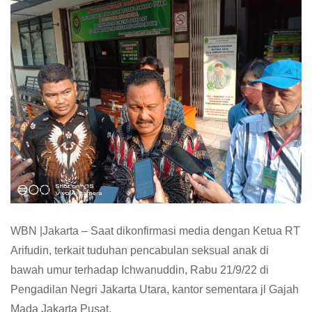
WBN |Jakarta – Saat dikonfirmasi media dengan Ketua RT
Arifudin, terkait tuduhan pencabulan seksual anak di
bawah umur terhadap Ichwanuddin, Rabu 21/9/22 di
Pengadilan Negri Jakarta Utara, kantor sementara jl Gajah
Mada Jakarta Pusat.