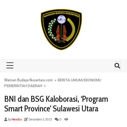
Skip to content
Warisan Budaya Nusantara.com
»
BERITA UMUM
/
EKONOMI
/
PEMERINTAH DAERAH
»
BNI dan BSG Kaloborasi, ‘Program
Smart Province’ Sulawesi Utara
by
Hendra
December 5, 2023
0