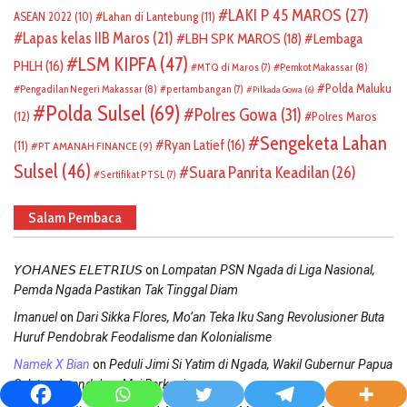
LAKI P 45 MAROS
(27)
ASEAN 2022
(10)
Lahan di Lantebung
(11)
Lapas kelas IIB Maros
(21)
LBH SPK MAROS
(18)
Lembaga
LSM KIPFA
(47)
PHLH
(16)
Pemkot Makassar
(8)
MTQ di Maros
(7)
Polda Maluku
Pengadilan Negeri Makassar
(8)
pertambangan
(7)
Pilkada Gowa
(6)
Polda Sulsel
(69)
Polres Gowa
(31)
(12)
Polres Maros
Sengeketa Lahan
Ryan Latief
(16)
(11)
PT AMANAH FINANCE
(9)
Sulsel
(46)
Suara Panrita Keadilan
(26)
Sertifikat PTSL
(7)
Salam Pembaca
on
𝘠𝘖𝘏𝘈𝘕𝘌𝘚 𝘌𝘓𝘌𝘛𝘙𝘐𝘜𝘚
Lompatan PSN Ngada di Liga Nasional,
Pemda Ngada Pastikan Tak Tinggal Diam
on
Imanuel
Dari Sikka Flores, Mo’an Teka Iku Sang Revolusioner Buta
Huruf Pendobrak Feodalisme dan Kolonialisme
on
Namek X Bian
Peduli Jimi Si Yatim di Ngada, Wakil Gubernur Papua
Selatan Agendakan Mei Berkunjung