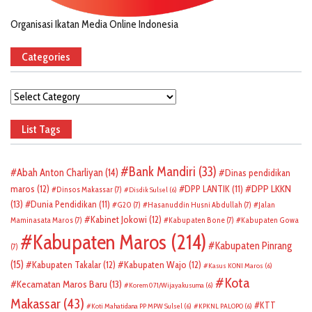
Organisasi Ikatan Media Online Indonesia
Categories
Categories
List Tags
Bank Mandiri
(33)
Abah Anton Charliyan
(14)
Dinas pendidikan
DPP LKKN
maros
(12)
DPP LANTIK
(11)
Dinsos Makassar
(7)
Disdik Sulsel
(6)
(13)
Dunia Pendidikan
(11)
G20
(7)
Hasanuddin Husni Abdullah
(7)
Jalan
Kabinet Jokowi
(12)
Maminasata Maros
(7)
Kabupaten Bone
(7)
Kabupaten Gowa
Kabupaten Maros
(214)
Kabupaten Pinrang
(7)
(15)
Kabupaten Takalar
(12)
Kabupaten Wajo
(12)
Kasus KONI Maros
(6)
Kota
Kecamatan Maros Baru
(13)
Korem 071/Wijayakusuma
(6)
Makassar
(43)
KTT
Koti Mahatidana PP MPW Sulsel
(6)
KPKNL PALOPO
(6)