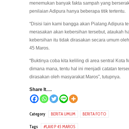
menemukan banyak fakta sampah yang bersera
penilaian Adipura hanya beberapa titik tertentu.
“Disisi lain kami bangga akan Pialang Adipura 
merasakan akan kebersihan tersebut, ataukah ha
kebersihan itu tidak dirasakan secara umum ole
45 Maros.
“Buktinya coba kita keliling di area sentral Ko
dimana mana, tentu hal ini menjadi catatan ters
dirasakan oleh masyarakat Maros”, tutupnya.
Share It.....
Category
BERITA UMUM
BERITA FOTO
Tags
LAKI P 45 MAROS