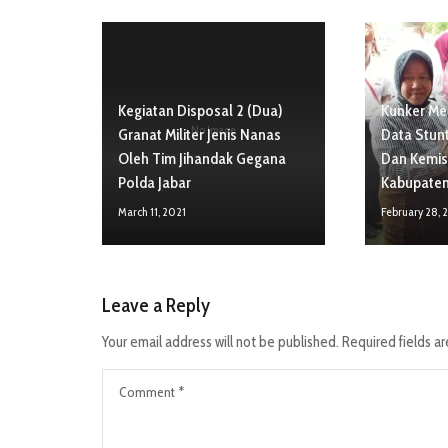
Kegiatan Disposal 2 (Dua)
Kunker Men
No Image
Granat Militer Jenis Nanas
Data Stunt
Oleh Tim Jihandak Gegana
Dan Kemis
Polda Jabar
Kabupate
March 11, 2021
February 28, 
Leave a Reply
Your email address will not be published.
Required fields a