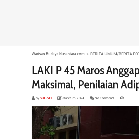
Warisan Budaya Nusantara.com
»
BERITA UMUM
/
BERITA F
LAKI P 45 Maros Angga
Maksimal, Penilaian Adi
by
SUL-SEL
March 25, 2024
No Comments