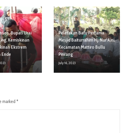
sos, Bupati Urai
Peletakan Batu Pertama
ing, Kemiskinan
Mesjid Baiturrahim Hj. Nur Aini,
kinan Ekstrem
Kecamatan Mattiro Bullu
n Ende
Pinrang
2023
July 16, 2023
re marked
*