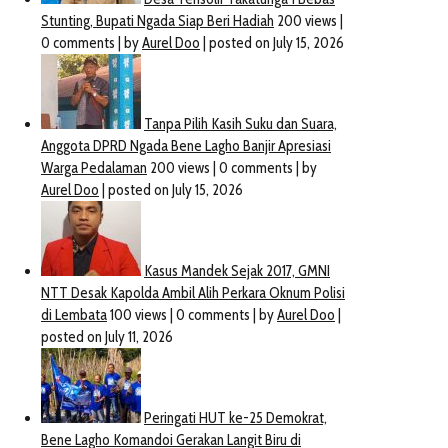
Kegiatan Talkshow APSI
Maros Dalam Peringati Hari
Pelaku Diamankan, Keluar
Pendidikan Gunakan
Korban Serta DPP LBH SPK
Anggaran Mandiri Dari Guru
Apresiasi Kapolres Serta
yang tersertifikasi
Reskrim Takalar
May 10, 2024
July 20, 2025