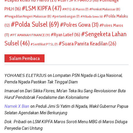
LSM KIPFA
(47)
PHLH
(16)
Pemkot Makassar
(8)
MTQ di Maros
(7)
Polda Maluku
Pengadilan Negeri Makassar
(8)
pertambangan
(7)
Pilkada Gowa
(6)
Polda Sulsel
(69)
Polres Gowa
(31)
(12)
Polres Maros
Sengeketa Lahan
Ryan Latief
(16)
(11)
PT AMANAH FINANCE
(9)
Sulsel
(46)
Suara Panrita Keadilan
(26)
Sertifikat PTSL
(7)
Salam Pembaca
on
𝘠𝘖𝘏𝘈𝘕𝘌𝘚 𝘌𝘓𝘌𝘛𝘙𝘐𝘜𝘚
Lompatan PSN Ngada di Liga Nasional,
Pemda Ngada Pastikan Tak Tinggal Diam
on
Imanuel
Dari Sikka Flores, Mo’an Teka Iku Sang Revolusioner Buta
Huruf Pendobrak Feodalisme dan Kolonialisme
on
Namek X Bian
Peduli Jimi Si Yatim di Ngada, Wakil Gubernur Papua
Selatan Agendakan Mei Berkunjung
on
Dok. Pribadi
LSM KIPFA Maros Soroti Menu MBG di Maros Diduga
Penyedia Cari Untung