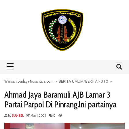
Skip to content
Warisan Budaya Nusantara.com
»
BERITA UMUM
/
BERITA FOTO
»
Ahmad Jaya Baramuli AJB Lamar 3
Partai Parpol Di Pinrang.Ini partainya
by
SUL-SEL
May 1, 2024
0