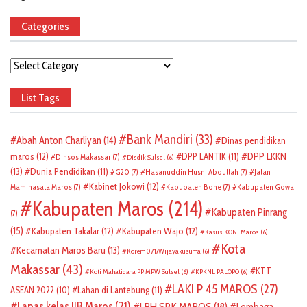
Categories
Categories
List Tags
Bank Mandiri
(33)
Abah Anton Charliyan
(14)
Dinas pendidikan
DPP LKKN
maros
(12)
DPP LANTIK
(11)
Dinsos Makassar
(7)
Disdik Sulsel
(6)
(13)
Dunia Pendidikan
(11)
G20
(7)
Hasanuddin Husni Abdullah
(7)
Jalan
Kabinet Jokowi
(12)
Maminasata Maros
(7)
Kabupaten Bone
(7)
Kabupaten Gowa
Kabupaten Maros
(214)
Kabupaten Pinrang
(7)
(15)
Kabupaten Takalar
(12)
Kabupaten Wajo
(12)
Kasus KONI Maros
(6)
Kota
Kecamatan Maros Baru
(13)
Korem 071/Wijayakusuma
(6)
Makassar
(43)
KTT
Koti Mahatidana PP MPW Sulsel
(6)
KPKNL PALOPO
(6)
LAKI P 45 MAROS
(27)
ASEAN 2022
(10)
Lahan di Lantebung
(11)
Lapas kelas IIB Maros
(21)
LBH SPK MAROS
(18)
Lembaga