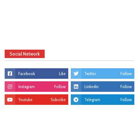
Social Network
Facebook
Like
Twitter
Follow
Instagram
Follow
Linkedin
Follow
Youtube
Subcribe
Telegram
Follow