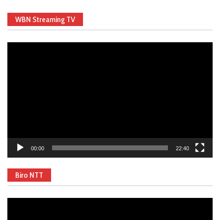
WBN Streaming TV
Video
Player
00:00
22:40
Biro NTT
Video
Player