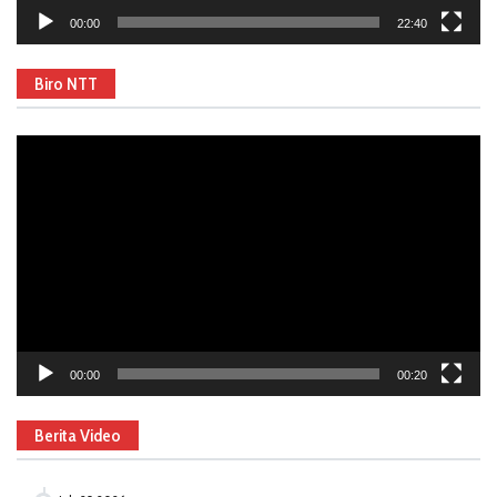
00:00
22:40
Biro NTT
Video
Player
00:00
00:20
Berita Video