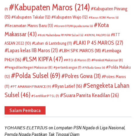
Kabupaten Maros
(214)
Kabupaten Pinrang
(7)
(15)
Kabupaten Takalar
(12)
Kabupaten Wajo
(12)
Kasus KONI Maros
(6)
Kota
Kecamatan Maros Baru
(13)
Korem 071/Wijayakusuma
(6)
Makassar
(43)
KTT
Koti Mahatidana PP MPW Sulsel
(6)
KPKNL PALOPO
(6)
LAKI P 45 MAROS
(27)
ASEAN 2022
(10)
Lahan di Lantebung
(11)
Lapas kelas IIB Maros
(21)
LBH SPK MAROS
(18)
Lembaga
LSM KIPFA
(47)
PHLH
(16)
Pemkot Makassar
(8)
MTQ di Maros
(7)
Polda Maluku
Pengadilan Negeri Makassar
(8)
pertambangan
(7)
Pilkada Gowa
(6)
Polda Sulsel
(69)
Polres Gowa
(31)
(12)
Polres Maros
Sengeketa Lahan
Ryan Latief
(16)
(11)
PT AMANAH FINANCE
(9)
Sulsel
(46)
Suara Panrita Keadilan
(26)
Sertifikat PTSL
(7)
Salam Pembaca
on
𝘠𝘖𝘏𝘈𝘕𝘌𝘚 𝘌𝘓𝘌𝘛𝘙𝘐𝘜𝘚
Lompatan PSN Ngada di Liga Nasional,
Pemda Ngada Pastikan Tak Tinggal Diam