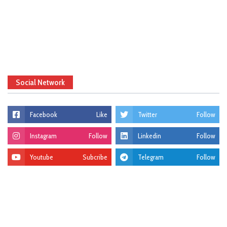
Social Network
Facebook
Like
Twitter
Follow
Instagram
Follow
Linkedin
Follow
Youtube
Subcribe
Telegram
Follow