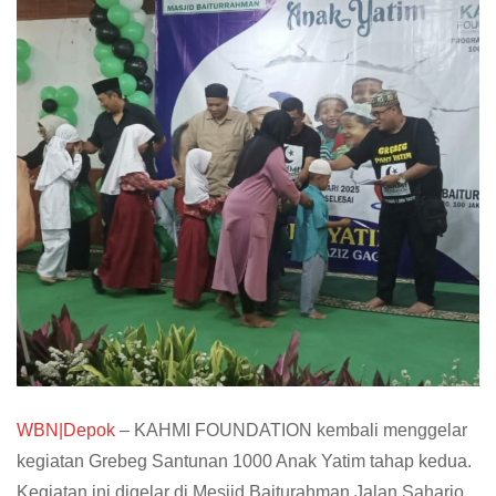
WBN|Depok
– KAHMI FOUNDATION kembali menggelar
kegiatan Grebeg Santunan 1000 Anak Yatim tahap kedua.
Kegiatan ini digelar di Mesjid Baiturahman Jalan Saharjo