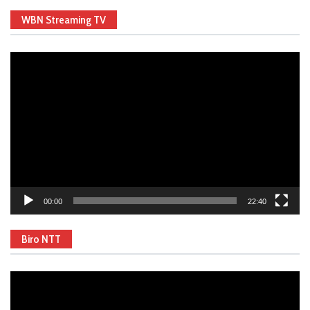
WBN Streaming TV
Video
Player
00:00
22:40
Biro NTT
Video
Player