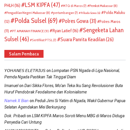
LSM KIPFA
(47)
PHLH
(16)
Pemkot Makassar
(8)
MTQ di Maros
(7)
Polda Maluku
Pengadilan Negeri Makassar
(8)
pertambangan
(7)
Pilkada Gowa
(6)
Polda Sulsel
(69)
Polres Gowa
(31)
(12)
Polres Maros
Sengeketa Lahan
Ryan Latief
(16)
(11)
PT AMANAH FINANCE
(9)
Sulsel
(46)
Suara Panrita Keadilan
(26)
Sertifikat PTSL
(7)
Salam Pembaca
on
𝘠𝘖𝘏𝘈𝘕𝘌𝘚 𝘌𝘓𝘌𝘛𝘙𝘐𝘜𝘚
Lompatan PSN Ngada di Liga Nasional,
Pemda Ngada Pastikan Tak Tinggal Diam
on
Imanuel
Dari Sikka Flores, Mo’an Teka Iku Sang Revolusioner Buta
Huruf Pendobrak Feodalisme dan Kolonialisme
on
Namek X Bian
Peduli Jimi Si Yatim di Ngada, Wakil Gubernur Papua
Selatan Agendakan Mei Berkunjung
on
Dok. Pribadi
LSM KIPFA Maros Soroti Menu MBG di Maros Diduga
Penyedia Cari Untung