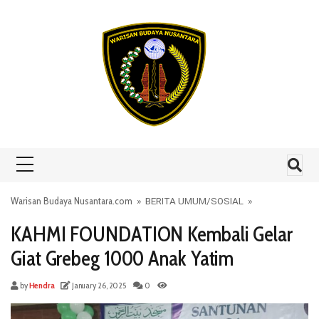
Skip to content
Warisan Budaya Nusantara.com
»
BERITA UMUM
/
SOSIAL
»
KAHMI FOUNDATION Kembali Gelar
Giat Grebeg 1000 Anak Yatim
by
Hendra
January 26, 2025
0