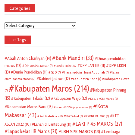
Categories
Categories
List Tags
Bank Mandiri
(33)
Abah Anton Charliyan
(14)
Dinas pendidikan
DPP LKKN
maros
(12)
DPP LANTIK
(11)
Dinsos Makassar
(7)
Disdik Sulsel
(6)
(13)
Dunia Pendidikan
(11)
G20
(7)
Hasanuddin Husni Abdullah
(7)
Jalan
Kabinet Jokowi
(12)
Maminasata Maros
(7)
Kabupaten Bone
(7)
Kabupaten Gowa
Kabupaten Maros
(214)
Kabupaten Pinrang
(7)
(15)
Kabupaten Takalar
(12)
Kabupaten Wajo
(12)
Kasus KONI Maros
(6)
Kota
Kecamatan Maros Baru
(13)
Korem 071/Wijayakusuma
(6)
Makassar
(43)
KTT
Koti Mahatidana PP MPW Sulsel
(6)
KPKNL PALOPO
(6)
LAKI P 45 MAROS
(27)
ASEAN 2022
(10)
Lahan di Lantebung
(11)
Lapas kelas IIB Maros
(21)
LBH SPK MAROS
(18)
Lembaga