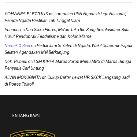
on
𝘠𝘖𝘏𝘈𝘕𝘌𝘚 𝘌𝘓𝘌𝘛𝘙𝘐𝘜𝘚
Lompatan PSN Ngada di Liga Nasional,
Pemda Ngada Pastikan Tak Tinggal Diam
on
Imanuel
Dari Sikka Flores, Mo’an Teka Iku Sang Revolusioner Buta
Huruf Pendobrak Feodalisme dan Kolonialisme
on
Namek X Bian
Peduli Jimi Si Yatim di Ngada, Wakil Gubernur Papua
Selatan Agendakan Mei Berkunjung
on
Dok. Pribadi
LSM KIPFA Maros Soroti Menu MBG di Maros Diduga
Penyedia Cari Untung
on
ALVIN MOKOGINTA
Cukup Daftar Lewat HP, SKCK Langsung Jadi
di Polres Tolitoli
TENTANG KAMI