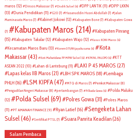
DPP LKKN
maros
(12)
DPP LANTIK
(11)
Dinsos Makassar
(7)
Disdik Sulsel
(6)
(13)
Dunia Pendidikan
(11)
G20
(7)
Hasanuddin Husni Abdullah
(7)
Jalan
Kabinet Jokowi
(12)
Maminasata Maros
(7)
Kabupaten Bone
(7)
Kabupaten Gowa
Kabupaten Maros
(214)
Kabupaten Pinrang
(7)
(15)
Kabupaten Takalar
(12)
Kabupaten Wajo
(12)
Kasus KONI Maros
(6)
Kota
Kecamatan Maros Baru
(13)
Korem 071/Wijayakusuma
(6)
Makassar
(43)
KTT
Koti Mahatidana PP MPW Sulsel
(6)
KPKNL PALOPO
(6)
LAKI P 45 MAROS
(27)
ASEAN 2022
(10)
Lahan di Lantebung
(11)
Lapas kelas IIB Maros
(21)
LBH SPK MAROS
(18)
Lembaga
LSM KIPFA
(47)
PHLH
(16)
Pemkot Makassar
(8)
MTQ di Maros
(7)
Polda Maluku
Pengadilan Negeri Makassar
(8)
pertambangan
(7)
Pilkada Gowa
(6)
Polda Sulsel
(69)
Polres Gowa
(31)
(12)
Polres Maros
Sengeketa Lahan
Ryan Latief
(16)
(11)
PT AMANAH FINANCE
(9)
Sulsel
(46)
Suara Panrita Keadilan
(26)
Sertifikat PTSL
(7)
Salam Pembaca