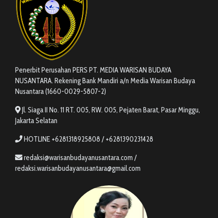
Penerbit Perusahan PERS PT. MEDIA WARISAN BUDAYA
NUSANTARA. Rekening Bank Mandiri a/n Media Warisan Budaya
Nusantara (1660-0029-5807-2)
Jl. Siaga II No. 11 RT. 005, RW. 005, Pejaten Barat, Pasar Minggu,
Jakarta Selatan
HOTLINE +6281318925808 / +6281390231428
redaksi@warisanbudayanusantara.com /
redaksi.warisanbudayanusantara@gmail.com