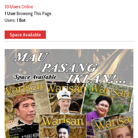
33 Users
Online
1 User
Browsing This Page.
Users:
1 Bot
Space Available