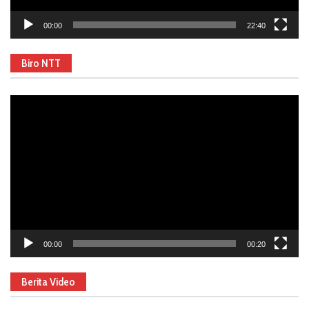
00:00
22:40
Biro NTT
Video
Player
00:00
00:20
Berita Video