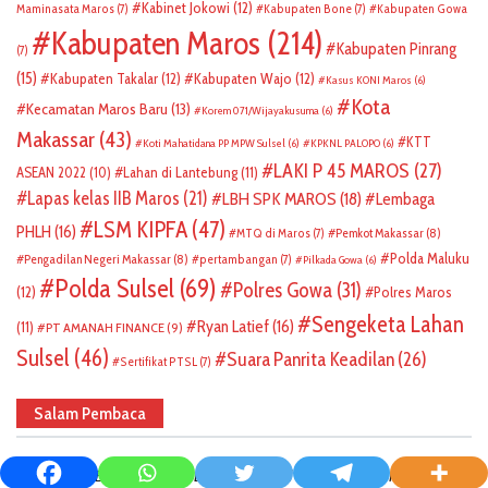
Kabinet Jokowi
(12)
Maminasata Maros
(7)
Kabupaten Bone
(7)
Kabupaten Gowa
Kabupaten Maros
(214)
Kabupaten Pinrang
(7)
(15)
Kabupaten Takalar
(12)
Kabupaten Wajo
(12)
Kasus KONI Maros
(6)
Kota
Kecamatan Maros Baru
(13)
Korem 071/Wijayakusuma
(6)
Makassar
(43)
KTT
Koti Mahatidana PP MPW Sulsel
(6)
KPKNL PALOPO
(6)
LAKI P 45 MAROS
(27)
ASEAN 2022
(10)
Lahan di Lantebung
(11)
Lapas kelas IIB Maros
(21)
LBH SPK MAROS
(18)
Lembaga
LSM KIPFA
(47)
PHLH
(16)
Pemkot Makassar
(8)
MTQ di Maros
(7)
Polda Maluku
Pengadilan Negeri Makassar
(8)
pertambangan
(7)
Pilkada Gowa
(6)
Polda Sulsel
(69)
Polres Gowa
(31)
(12)
Polres Maros
Sengeketa Lahan
Ryan Latief
(16)
(11)
PT AMANAH FINANCE
(9)
Sulsel
(46)
Suara Panrita Keadilan
(26)
Sertifikat PTSL
(7)
Salam Pembaca
on
𝘠𝘖𝘏𝘈𝘕𝘌𝘚 𝘌𝘓𝘌𝘛𝘙𝘐𝘜𝘚
Lompatan PSN Ngada di Liga Nasional,