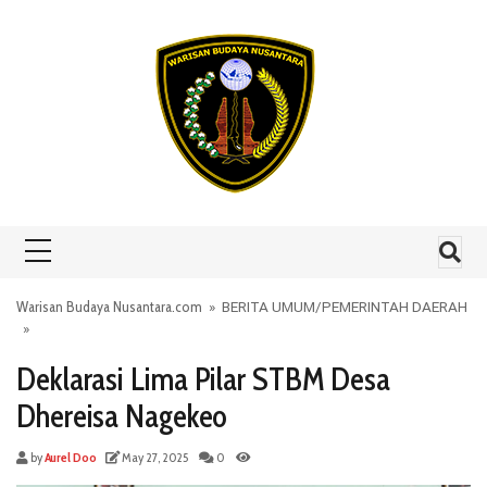
Skip to content
Warisan Budaya Nusantara.com
»
BERITA UMUM
/
PEMERINTAH DAERAH
»
Deklarasi Lima Pilar STBM Desa
Dhereisa Nagekeo
by
Aurel Doo
May 27, 2025
0