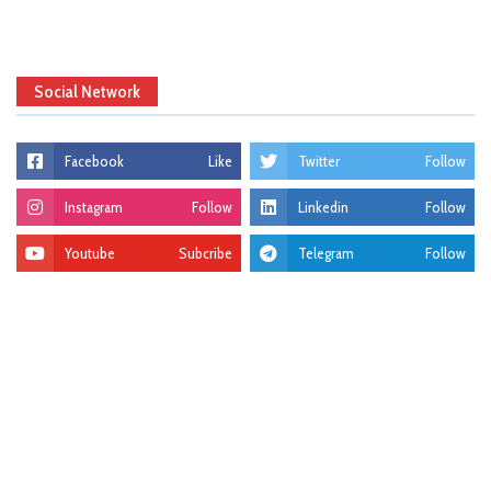
Social Network
Facebook
Like
Twitter
Follow
Instagram
Follow
Linkedin
Follow
Youtube
Subcribe
Telegram
Follow