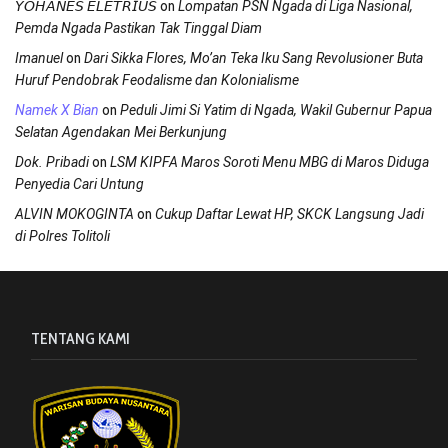
on
𝘠𝘖𝘏𝘈𝘕𝘌𝘚 𝘌𝘓𝘌𝘛𝘙𝘐𝘜𝘚
Lompatan PSN Ngada di Liga Nasional,
Pemda Ngada Pastikan Tak Tinggal Diam
on
Imanuel
Dari Sikka Flores, Mo’an Teka Iku Sang Revolusioner Buta
Huruf Pendobrak Feodalisme dan Kolonialisme
on
Namek X Bian
Peduli Jimi Si Yatim di Ngada, Wakil Gubernur Papua
Selatan Agendakan Mei Berkunjung
on
Dok. Pribadi
LSM KIPFA Maros Soroti Menu MBG di Maros Diduga
Penyedia Cari Untung
on
ALVIN MOKOGINTA
Cukup Daftar Lewat HP, SKCK Langsung Jadi
di Polres Tolitoli
TENTANG KAMI