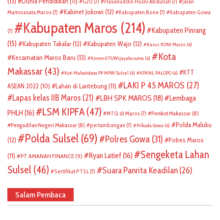
(13)
Dunia Pendidikan
(11)
G20
(7)
Hasanuddin Husni Abdullah
(7)
Jalan
Kabinet Jokowi
(12)
Maminasata Maros
(7)
Kabupaten Bone
(7)
Kabupaten Gowa
Kabupaten Maros
(214)
Kabupaten Pinrang
(7)
(15)
Kabupaten Takalar
(12)
Kabupaten Wajo
(12)
Kasus KONI Maros
(6)
Kota
Kecamatan Maros Baru
(13)
Korem 071/Wijayakusuma
(6)
Makassar
(43)
KTT
Koti Mahatidana PP MPW Sulsel
(6)
KPKNL PALOPO
(6)
LAKI P 45 MAROS
(27)
ASEAN 2022
(10)
Lahan di Lantebung
(11)
Lapas kelas IIB Maros
(21)
LBH SPK MAROS
(18)
Lembaga
LSM KIPFA
(47)
PHLH
(16)
Pemkot Makassar
(8)
MTQ di Maros
(7)
Polda Maluku
Pengadilan Negeri Makassar
(8)
pertambangan
(7)
Pilkada Gowa
(6)
Polda Sulsel
(69)
Polres Gowa
(31)
(12)
Polres Maros
Sengeketa Lahan
Ryan Latief
(16)
(11)
PT AMANAH FINANCE
(9)
Sulsel
(46)
Suara Panrita Keadilan
(26)
Sertifikat PTSL
(7)
Salam Pembaca