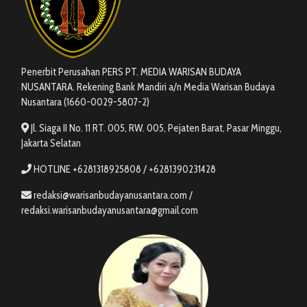
Penerbit Perusahan PERS PT. MEDIA WARISAN BUDAYA
NUSANTARA. Rekening Bank Mandiri a/n Media Warisan Budaya
Nusantara (1660-0029-5807-2)
Jl. Siaga II No. 11 RT. 005, RW. 005, Pejaten Barat, Pasar Minggu,
Jakarta Selatan
HOTLINE +6281318925808 / +6281390231428
redaksi@warisanbudayanusantara.com /
redaksi.warisanbudayanusantara@gmail.com