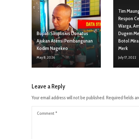
Tim Maun
Respon Ce
Warga, Am
Bupati Simplisius Donatus
Dugem Men
Ajukan Atensi Pembangunan
Botol Mir
Kodim Nagekeo
Merk
May 8, 2026
July 17, 2022
Leave a Reply
Your email address will not be published.
Required fields a