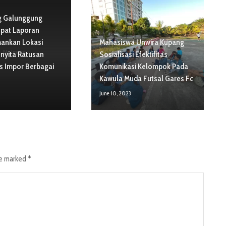
g Galunggung
pat Laporan
ankan Lokasi
Mahasiswa Unwira Kupang
No Image
yita Ratusan
Sosialisasi Efektifitas
as Impor Berbagai
Komunikasi Kelompok Pada
Kawula Muda Futsal Gares Fc
June 10, 2023
re marked
*