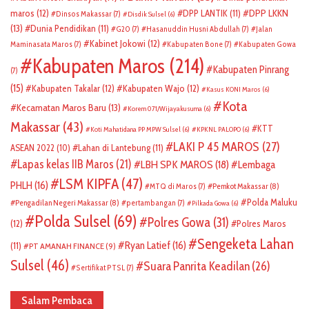
DPP LKKN
maros
(12)
DPP LANTIK
(11)
Dinsos Makassar
(7)
Disdik Sulsel
(6)
(13)
Dunia Pendidikan
(11)
G20
(7)
Hasanuddin Husni Abdullah
(7)
Jalan
Kabinet Jokowi
(12)
Maminasata Maros
(7)
Kabupaten Bone
(7)
Kabupaten Gowa
Kabupaten Maros
(214)
Kabupaten Pinrang
(7)
(15)
Kabupaten Takalar
(12)
Kabupaten Wajo
(12)
Kasus KONI Maros
(6)
Kota
Kecamatan Maros Baru
(13)
Korem 071/Wijayakusuma
(6)
Makassar
(43)
KTT
Koti Mahatidana PP MPW Sulsel
(6)
KPKNL PALOPO
(6)
LAKI P 45 MAROS
(27)
ASEAN 2022
(10)
Lahan di Lantebung
(11)
Lapas kelas IIB Maros
(21)
LBH SPK MAROS
(18)
Lembaga
LSM KIPFA
(47)
PHLH
(16)
Pemkot Makassar
(8)
MTQ di Maros
(7)
Polda Maluku
Pengadilan Negeri Makassar
(8)
pertambangan
(7)
Pilkada Gowa
(6)
Polda Sulsel
(69)
Polres Gowa
(31)
(12)
Polres Maros
Sengeketa Lahan
Ryan Latief
(16)
(11)
PT AMANAH FINANCE
(9)
Sulsel
(46)
Suara Panrita Keadilan
(26)
Sertifikat PTSL
(7)
Salam Pembaca