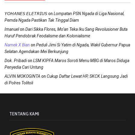
on
𝘠𝘖𝘏𝘈𝘕𝘌𝘚 𝘌𝘓𝘌𝘛𝘙𝘐𝘜𝘚
Lompatan PSN Ngada di Liga Nasional,
Pemda Ngada Pastikan Tak Tinggal Diam
on
Imanuel
Dari Sikka Flores, Mo’an Teka Iku Sang Revolusioner Buta
Huruf Pendobrak Feodalisme dan Kolonialisme
on
Namek X Bian
Peduli Jimi Si Yatim di Ngada, Wakil Gubernur Papua
Selatan Agendakan Mei Berkunjung
on
Dok. Pribadi
LSM KIPFA Maros Soroti Menu MBG di Maros Diduga
Penyedia Cari Untung
on
ALVIN MOKOGINTA
Cukup Daftar Lewat HP, SKCK Langsung Jadi
di Polres Tolitoli
TENTANG KAMI