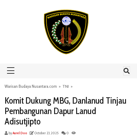
Skip to content
Warisan Budaya Nusantara.com
»
TNI
»
Komit Dukung MBG, Danlanud Tinjau
Pembangunan Dapur Lanud
Adisutjipto
by
Aurel Doo
October 23, 2025
0