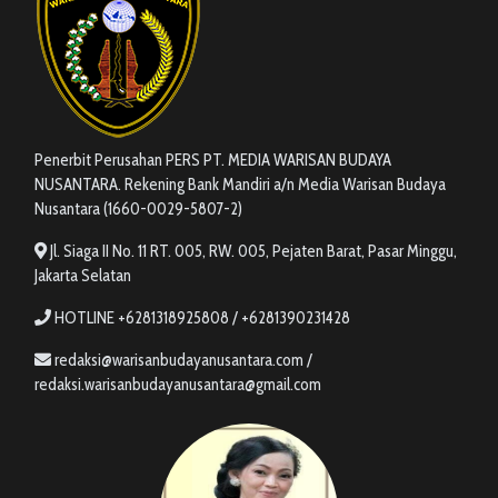
Penerbit Perusahan PERS PT. MEDIA WARISAN BUDAYA
NUSANTARA. Rekening Bank Mandiri a/n Media Warisan Budaya
Nusantara (1660-0029-5807-2)
Jl. Siaga II No. 11 RT. 005, RW. 005, Pejaten Barat, Pasar Minggu,
Jakarta Selatan
HOTLINE +6281318925808 / +6281390231428
redaksi@warisanbudayanusantara.com /
redaksi.warisanbudayanusantara@gmail.com