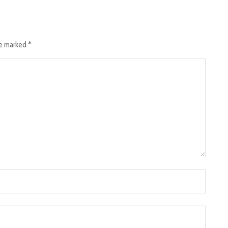
re marked
*