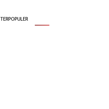
TERPOPULER
Cegah Stunting, Presiden
HUT GRIB Ke -10, Hercules
Tekankan Kesiapan Lahir
Ajak Anggotanya Menjadi
Batin Sebelum Menikah
Penyambung Lidah Rakyat
January 28, 2023
April 2, 2021