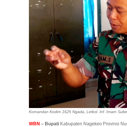
Komandan Kodim 1625 Ngada, Letkol. Inf. Imam Subekti
WBN
– Bupati
Kabupaten Nagekeo Provinsi Nus