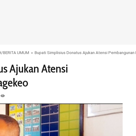
H
/
BERITA UMUM
»
Bupati Simplisius Donatus Ajukan Atensi Pembanguna
us Ajukan Atensi
agekeo