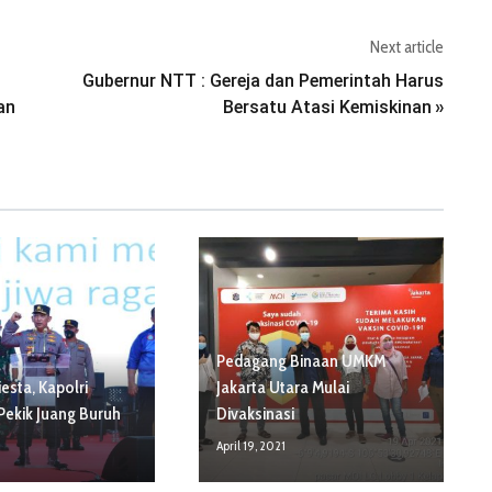
Next article
Gubernur NTT : Gereja dan Pemerintah Harus
an
Bersatu Atasi Kemiskinan
»
Pedagang Binaan UMKM
esta, Kapolri
Jakarta Utara Mulai
ekik Juang Buruh
Divaksinasi
April 19, 2021