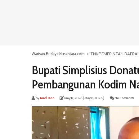
Warisan Budaya Nusantara.com
»
TNI
/
PEMERINTAH DAERA
Bupati Simplisius Donat
Pembangunan Kodim N
by
Aurel Doo
May 8, 2026
( May 8, 2026 )
No Comments