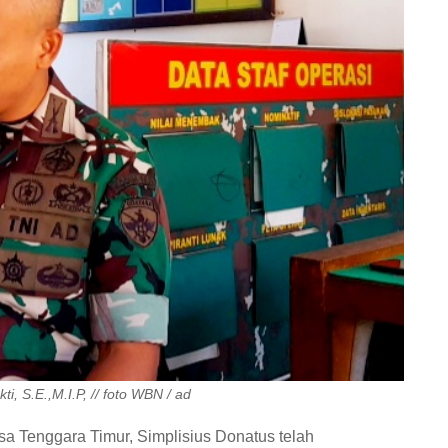
, S.E.,M.I.P, // foto WBN / ad
a Tenggara Timur, Simplisius Donatus telah