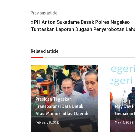
Previous article
PH Anton Sukadame Desak Polres Nagekeo
«
Tuntaskan Laporan Dugaan Penyerobotan Lah
Related article
Presiden Tegaskan
Transparansi Data Untuk
May Day Fi
Atasi Momok Inflasi Daerah
Gemakan P
February 9, 2023
May 14, 2022