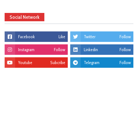
Social Network
Facebook
Like
Twitter
Follow
Instagram
Follow
Linkedin
Follow
Youtube
Subcribe
Telegram
Follow