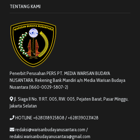
TENTANG KAMI
Penerbit Perusahan PERS PT. MEDIA WARISAN BUDAYA
NUSANTARA. Rekening Bank Mandiri a/n Media Warisan Budaya
Nusantara (1660-0029-5807-2)
Jl. Siaga II No. 11 RT. 005, RW. 005, Pejaten Barat, Pasar Minggu,
Jakarta Selatan
HOTLINE +6281318925808 / +6281390231428
redaksi@warisanbudayanusantara.com /
redaksi.warisanbudayanusantara@gmail.com