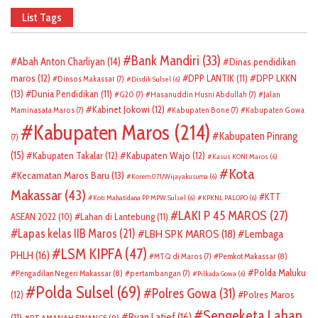
List Tags
Bank Mandiri
(33)
Abah Anton Charliyan
(14)
Dinas pendidikan
DPP LKKN
maros
(12)
DPP LANTIK
(11)
Dinsos Makassar
(7)
Disdik Sulsel
(6)
(13)
Dunia Pendidikan
(11)
G20
(7)
Hasanuddin Husni Abdullah
(7)
Jalan
Kabinet Jokowi
(12)
Maminasata Maros
(7)
Kabupaten Bone
(7)
Kabupaten Gowa
Kabupaten Maros
(214)
Kabupaten Pinrang
(7)
(15)
Kabupaten Takalar
(12)
Kabupaten Wajo
(12)
Kasus KONI Maros
(6)
Kota
Kecamatan Maros Baru
(13)
Korem 071/Wijayakusuma
(6)
Makassar
(43)
KTT
Koti Mahatidana PP MPW Sulsel
(6)
KPKNL PALOPO
(6)
LAKI P 45 MAROS
(27)
ASEAN 2022
(10)
Lahan di Lantebung
(11)
Lapas kelas IIB Maros
(21)
LBH SPK MAROS
(18)
Lembaga
LSM KIPFA
(47)
PHLH
(16)
Pemkot Makassar
(8)
MTQ di Maros
(7)
Polda Maluku
Pengadilan Negeri Makassar
(8)
pertambangan
(7)
Pilkada Gowa
(6)
Polda Sulsel
(69)
Polres Gowa
(31)
(12)
Polres Maros
Sengeketa Lahan
Ryan Latief
(16)
(11)
PT AMANAH FINANCE
(9)