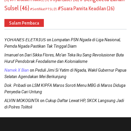
Sulsel
(46)
Suara Panrita Keadilan
(26)
Sertifikat PTSL
(7)
Salam Pembaca
on
𝘠𝘖𝘏𝘈𝘕𝘌𝘚 𝘌𝘓𝘌𝘛𝘙𝘐𝘜𝘚
Lompatan PSN Ngada di Liga Nasional,
Pemda Ngada Pastikan Tak Tinggal Diam
on
Imanuel
Dari Sikka Flores, Mo’an Teka Iku Sang Revolusioner Buta
Huruf Pendobrak Feodalisme dan Kolonialisme
on
Namek X Bian
Peduli Jimi Si Yatim di Ngada, Wakil Gubernur Papua
Selatan Agendakan Mei Berkunjung
on
Dok. Pribadi
LSM KIPFA Maros Soroti Menu MBG di Maros Diduga
Penyedia Cari Untung
on
ALVIN MOKOGINTA
Cukup Daftar Lewat HP, SKCK Langsung Jadi
di Polres Tolitoli