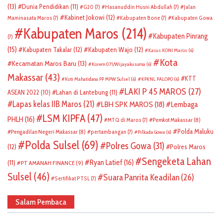
(13)
Dunia Pendidikan
(11)
G20
(7)
Hasanuddin Husni Abdullah
(7)
Jalan
Kabinet Jokowi
(12)
Maminasata Maros
(7)
Kabupaten Bone
(7)
Kabupaten Gowa
Kabupaten Maros
(214)
Kabupaten Pinrang
(7)
(15)
Kabupaten Takalar
(12)
Kabupaten Wajo
(12)
Kasus KONI Maros
(6)
Kota
Kecamatan Maros Baru
(13)
Korem 071/Wijayakusuma
(6)
Makassar
(43)
KTT
Koti Mahatidana PP MPW Sulsel
(6)
KPKNL PALOPO
(6)
LAKI P 45 MAROS
(27)
ASEAN 2022
(10)
Lahan di Lantebung
(11)
Lapas kelas IIB Maros
(21)
LBH SPK MAROS
(18)
Lembaga
LSM KIPFA
(47)
PHLH
(16)
Pemkot Makassar
(8)
MTQ di Maros
(7)
Polda Maluku
Pengadilan Negeri Makassar
(8)
pertambangan
(7)
Pilkada Gowa
(6)
Polda Sulsel
(69)
Polres Gowa
(31)
(12)
Polres Maros
Sengeketa Lahan
Ryan Latief
(16)
(11)
PT AMANAH FINANCE
(9)
Sulsel
(46)
Suara Panrita Keadilan
(26)
Sertifikat PTSL
(7)
Salam Pembaca