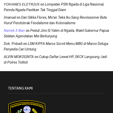
on
𝘠𝘖𝘏𝘈𝘕𝘌𝘚 𝘌𝘓𝘌𝘛𝘙𝘐𝘜𝘚
Lompatan PSN Ngada di Liga Nasional,
Pemda Ngada Pastikan Tak Tinggal Diam
on
Imanuel
Dari Sikka Flores, Mo’an Teka Iku Sang Revolusioner Buta
Huruf Pendobrak Feodalisme dan Kolonialisme
on
Namek X Bian
Peduli Jimi Si Yatim di Ngada, Wakil Gubernur Papua
Selatan Agendakan Mei Berkunjung
on
Dok. Pribadi
LSM KIPFA Maros Soroti Menu MBG di Maros Diduga
Penyedia Cari Untung
on
ALVIN MOKOGINTA
Cukup Daftar Lewat HP, SKCK Langsung Jadi
di Polres Tolitoli
TENTANG KAMI