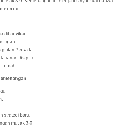
telak 3-0. Kemenangan ini menjadi sinyal kuat bahwa
musim ini.
a dibunyikan.
ndingan.
ggulan Persada.
ahanan disiplin.
n rumah.
 Kemenangan
gul.
m.
 strategi baru.
ngan mutlak 3-0.