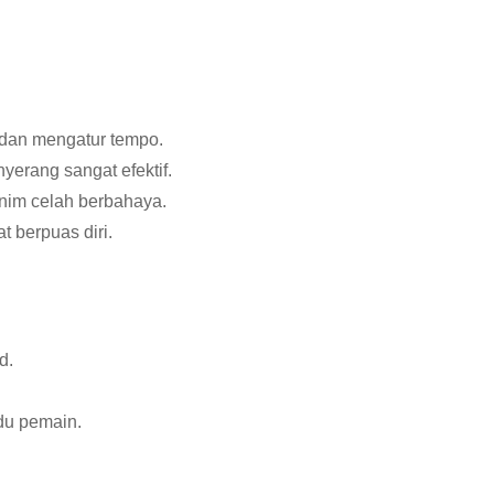
 dan mengatur tempo.
nyerang sangat efektif.
inim celah berbahaya.
t berpuas diri.
d.
du pemain.