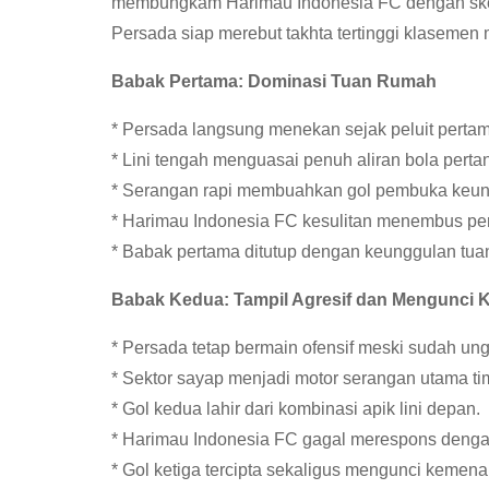
membungkam Harimau Indonesia FC dengan skor 
Persada siap merebut takhta tertinggi klasemen 
Babak Pertama: Dominasi Tuan Rumah
* Persada langsung menekan sejak peluit pertam
* Lini tengah menguasai penuh aliran bola perta
* Serangan rapi membuahkan gol pembuka keun
* Harimau Indonesia FC kesulitan menembus pert
* Babak pertama ditutup dengan keunggulan tua
Babak Kedua: Tampil Agresif dan Mengunci
* Persada tetap bermain ofensif meski sudah ung
* Sektor sayap menjadi motor serangan utama ti
* Gol kedua lahir dari kombinasi apik lini depan.
* Harimau Indonesia FC gagal merespons dengan
* Gol ketiga tercipta sekaligus mengunci kemena