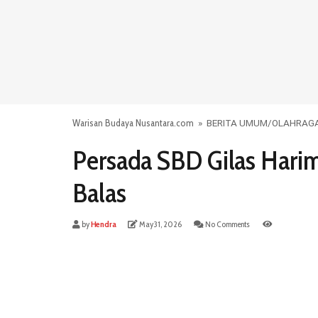
Warisan Budaya Nusantara.com
»
BERITA UMUM
/
OLAHRAG
Persada SBD Gilas Hari
Balas
by
Hendra
May 31, 2026
No Comments