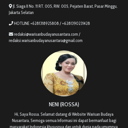
Jl. Siaga II No. 11 RT. 005, RW. 005, Pejaten Barat, Pasar Minggu,
Jakarta Selatan
HOTLINE +6281318925808 / +6281390231428
redaksi@warisanbudayanusantara.com /
redaksi.warisanbudayanusantara@gmail.com
NENI (ROSSA)
Hi, Saya Rossa. Selamat datang di Website Warisan Budaya
Nusantara, Semoga semua Informasi ini dapat bermanfaat bagi
masyarakat Indonesia khususnya dan untuk dunia pada umumnya.