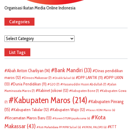
Organisasi Ikatan Media Online Indonesia
Categories
Categories
List Tags
Bank Mandiri
(33)
Abah Anton Charliyan
(14)
Dinas pendidikan
DPP LKKN
maros
(12)
DPP LANTIK
(11)
Dinsos Makassar
(7)
Disdik Sulsel
(6)
(13)
Dunia Pendidikan
(11)
G20
(7)
Hasanuddin Husni Abdullah
(7)
Jalan
Kabinet Jokowi
(12)
Maminasata Maros
(7)
Kabupaten Bone
(7)
Kabupaten Gowa
Kabupaten Maros
(214)
Kabupaten Pinrang
(7)
(15)
Kabupaten Takalar
(12)
Kabupaten Wajo
(12)
Kasus KONI Maros
(6)
Kota
Kecamatan Maros Baru
(13)
Korem 071/Wijayakusuma
(6)
Makassar
(43)
KTT
Koti Mahatidana PP MPW Sulsel
(6)
KPKNL PALOPO
(6)