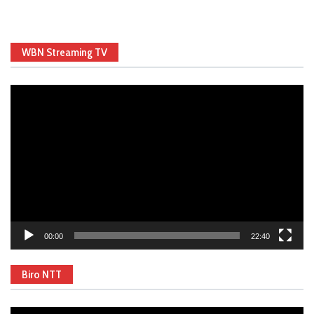
WBN Streaming TV
Video
Player
00:00
22:40
Biro NTT
Video