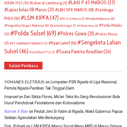
LAKI P 45 MAROS
(27)
ASEAN 2022
(10)
Lahan di Lantebung
(11)
Lapas kelas IIB Maros
(21)
LBH SPK MAROS
(18)
Lembaga
LSM KIPFA
(47)
PHLH
(16)
Pemkot Makassar
(8)
MTQ di Maros
(7)
Polda Maluku
Pengadilan Negeri Makassar
(8)
pertambangan
(7)
Pilkada Gowa
(6)
Polda Sulsel
(69)
Polres Gowa
(31)
(12)
Polres Maros
Sengeketa Lahan
Ryan Latief
(16)
(11)
PT AMANAH FINANCE
(9)
Sulsel
(46)
Suara Panrita Keadilan
(26)
Sertifikat PTSL
(7)
Salam Pembaca
on
𝘠𝘖𝘏𝘈𝘕𝘌𝘚 𝘌𝘓𝘌𝘛𝘙𝘐𝘜𝘚
Lompatan PSN Ngada di Liga Nasional,
Pemda Ngada Pastikan Tak Tinggal Diam
on
Imanuel
Dari Sikka Flores, Mo’an Teka Iku Sang Revolusioner Buta
Huruf Pendobrak Feodalisme dan Kolonialisme
on
Namek X Bian
Peduli Jimi Si Yatim di Ngada, Wakil Gubernur Papua
Selatan Agendakan Mei Berkunjung
on
Dok. Pribadi
LSM KIPFA Maros Soroti Menu MBG di Maros Diduga