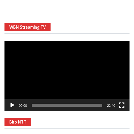
WBN Streaming TV
Video
Player
00:00
22:40
Biro NTT