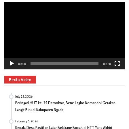
Video
Player
00:00
00:20
Berita Video
July 25, 2026
Peringati HUT ke-25 Demokrat, Bene Lagho Komandoi Gerakan
Langit Biru di Kabupaten Ngada
February 5, 2026
Kepala Desa Pastikan Latar Belakang Bocah di NTT Yang Akhiri