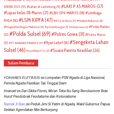
LAKI P 45 MAROS
(27)
ASEAN 2022
(10)
Lahan di Lantebung
(11)
Lapas kelas IIB Maros
(21)
LBH SPK MAROS
(18)
Lembaga
LSM KIPFA
(47)
PHLH
(16)
Pemkot Makassar
(8)
MTQ di Maros
(7)
Polda Maluku
Pengadilan Negeri Makassar
(8)
pertambangan
(7)
Pilkada Gowa
(6)
Polda Sulsel
(69)
Polres Gowa
(31)
(12)
Polres Maros
Sengeketa Lahan
Ryan Latief
(16)
(11)
PT AMANAH FINANCE
(9)
Sulsel
(46)
Suara Panrita Keadilan
(26)
Sertifikat PTSL
(7)
Salam Pembaca
on
𝘠𝘖𝘏𝘈𝘕𝘌𝘚 𝘌𝘓𝘌𝘛𝘙𝘐𝘜𝘚
Lompatan PSN Ngada di Liga Nasional,
Pemda Ngada Pastikan Tak Tinggal Diam
on
Imanuel
Dari Sikka Flores, Mo’an Teka Iku Sang Revolusioner Buta
Huruf Pendobrak Feodalisme dan Kolonialisme
on
Namek X Bian
Peduli Jimi Si Yatim di Ngada, Wakil Gubernur Papua
Selatan Agendakan Mei Berkunjung