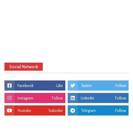
Social Network
Facebook
Like
Twitter
Follow
Instagram
Follow
Linkedin
Follow
Youtube
Subcribe
Telegram
Follow