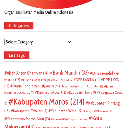
Organisasi Ikatan Media Online Indonesia
Categories
Categories
List Tags
Bank Mandiri
(33)
Abah Anton Charliyan
(14)
Dinas pendidikan
DPP LKKN
maros
(12)
DPP LANTIK
(11)
Dinsos Makassar
(7)
Disdik Sulsel
(6)
(13)
Dunia Pendidikan
(11)
G20
(7)
Hasanuddin Husni Abdullah
(7)
Jalan
Kabinet Jokowi
(12)
Maminasata Maros
(7)
Kabupaten Bone
(7)
Kabupaten Gowa
Kabupaten Maros
(214)
Kabupaten Pinrang
(7)
(15)
Kabupaten Takalar
(12)
Kabupaten Wajo
(12)
Kasus KONI Maros
(6)
Kota
Kecamatan Maros Baru
(13)
Korem 071/Wijayakusuma
(6)
Makassar
(43)
KTT
Koti Mahatidana PP MPW Sulsel
(6)
KPKNL PALOPO
(6)