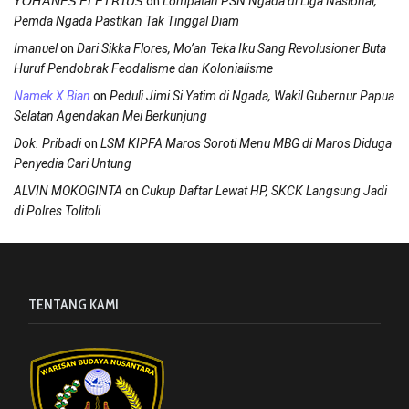
on
𝘠𝘖𝘏𝘈𝘕𝘌𝘚 𝘌𝘓𝘌𝘛𝘙𝘐𝘜𝘚
Lompatan PSN Ngada di Liga Nasional,
Pemda Ngada Pastikan Tak Tinggal Diam
on
Imanuel
Dari Sikka Flores, Mo’an Teka Iku Sang Revolusioner Buta
Huruf Pendobrak Feodalisme dan Kolonialisme
on
Namek X Bian
Peduli Jimi Si Yatim di Ngada, Wakil Gubernur Papua
Selatan Agendakan Mei Berkunjung
on
Dok. Pribadi
LSM KIPFA Maros Soroti Menu MBG di Maros Diduga
Penyedia Cari Untung
on
ALVIN MOKOGINTA
Cukup Daftar Lewat HP, SKCK Langsung Jadi
di Polres Tolitoli
TENTANG KAMI