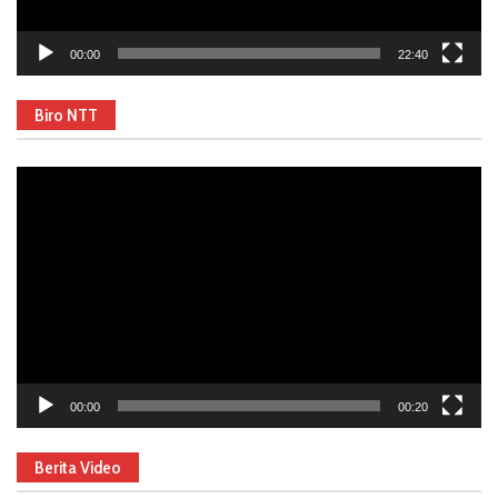
00:00
22:40
Biro NTT
Video
Player
00:00
00:20
Berita Video