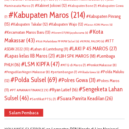
Kabinet Jokowi
(12)
Maminasata Maros
(7)
Kabupaten Bone
(7)
Kabupaten Gowa
Kabupaten Maros
(214)
Kabupaten Pinrang
(7)
(15)
Kabupaten Takalar
(12)
Kabupaten Wajo
(12)
Kasus KONI Maros
(6)
Kota
Kecamatan Maros Baru
(13)
Korem 071/Wijayakusuma
(6)
Makassar
(43)
KTT
Koti Mahatidana PP MPW Sulsel
(6)
KPKNL PALOPO
(6)
LAKI P 45 MAROS
(27)
ASEAN 2022
(10)
Lahan di Lantebung
(11)
Lapas kelas IIB Maros
(21)
LBH SPK MAROS
(18)
Lembaga
LSM KIPFA
(47)
PHLH
(16)
Pemkot Makassar
(8)
MTQ di Maros
(7)
Polda Maluku
Pengadilan Negeri Makassar
(8)
pertambangan
(7)
Pilkada Gowa
(6)
Polda Sulsel
(69)
Polres Gowa
(31)
(12)
Polres Maros
Sengeketa Lahan
Ryan Latief
(16)
(11)
PT AMANAH FINANCE
(9)
Sulsel
(46)
Suara Panrita Keadilan
(26)
Sertifikat PTSL
(7)
Salam Pembaca