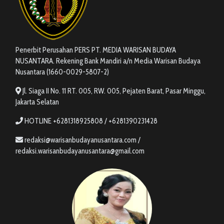
Penerbit Perusahan PERS PT. MEDIA WARISAN BUDAYA
NUSANTARA. Rekening Bank Mandiri a/n Media Warisan Budaya
Nusantara (1660-0029-5807-2)
Jl. Siaga II No. 11 RT. 005, RW. 005, Pejaten Barat, Pasar Minggu,
Jakarta Selatan
HOTLINE +6281318925808 / +6281390231428
redaksi@warisanbudayanusantara.com /
redaksi.warisanbudayanusantara@gmail.com