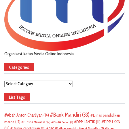
Organisasi Ikatan Media Online Indonesia
Categories
Categories
List Tags
Bank Mandiri
(33)
Abah Anton Charliyan
(14)
Dinas pendidikan
DPP LKKN
maros
(12)
DPP LANTIK
(11)
Dinsos Makassar
(7)
Disdik Sulsel
(6)
(13)
Dunia Pendidikan
(11)
G20
(7)
Hasanuddin Husni Abdullah
(7)
Jalan