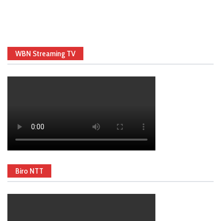
WBN Streaming TV
Biro NTT