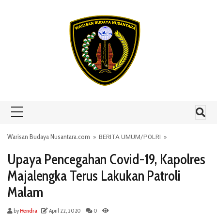
Skip to content
Warisan Budaya Nusantara.com
»
BERITA UMUM
/
POLRI
»
Upaya Pencegahan Covid-19, Kapolres
Majalengka Terus Lakukan Patroli
Malam
by
Hendra
April 22, 2020
0