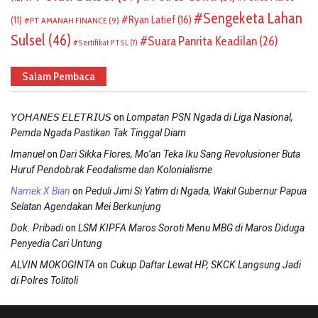
Sengeketa Lahan
Ryan Latief
(16)
(11)
PT AMANAH FINANCE
(9)
Sulsel
(46)
Suara Panrita Keadilan
(26)
Sertifikat PTSL
(7)
Salam Pembaca
on
𝘠𝘖𝘏𝘈𝘕𝘌𝘚 𝘌𝘓𝘌𝘛𝘙𝘐𝘜𝘚
Lompatan PSN Ngada di Liga Nasional,
Pemda Ngada Pastikan Tak Tinggal Diam
on
Imanuel
Dari Sikka Flores, Mo’an Teka Iku Sang Revolusioner Buta
Huruf Pendobrak Feodalisme dan Kolonialisme
on
Namek X Bian
Peduli Jimi Si Yatim di Ngada, Wakil Gubernur Papua
Selatan Agendakan Mei Berkunjung
on
Dok. Pribadi
LSM KIPFA Maros Soroti Menu MBG di Maros Diduga
Penyedia Cari Untung
on
ALVIN MOKOGINTA
Cukup Daftar Lewat HP, SKCK Langsung Jadi
di Polres Tolitoli