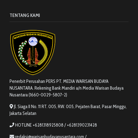
TENTANG KAMI
Penerbit Perusahan PERS PT. MEDIA WARISAN BUDAYA
NUSANTARA. Rekening Bank Mandiri a/n Media Warisan Budaya
Nusantara (1660-0029-5807-2)
Jl. Siaga II No. 11 RT. 005, RW. 005, Pejaten Barat, Pasar Minggu,
Jakarta Selatan
HOTLINE +6281318925808 / +6281390231428
redaksi@warisanbudayanusantara.com /