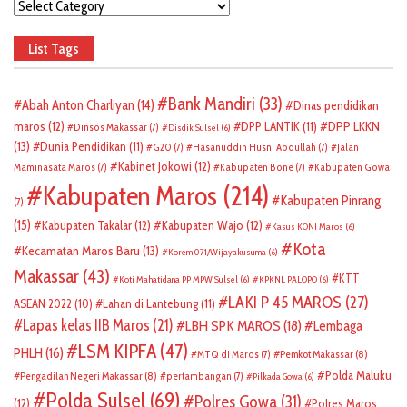
Categories
List Tags
Bank Mandiri
(33)
Abah Anton Charliyan
(14)
Dinas pendidikan
DPP LKKN
maros
(12)
DPP LANTIK
(11)
Dinsos Makassar
(7)
Disdik Sulsel
(6)
(13)
Dunia Pendidikan
(11)
G20
(7)
Hasanuddin Husni Abdullah
(7)
Jalan
Kabinet Jokowi
(12)
Maminasata Maros
(7)
Kabupaten Bone
(7)
Kabupaten Gowa
Kabupaten Maros
(214)
Kabupaten Pinrang
(7)
(15)
Kabupaten Takalar
(12)
Kabupaten Wajo
(12)
Kasus KONI Maros
(6)
Kota
Kecamatan Maros Baru
(13)
Korem 071/Wijayakusuma
(6)
Makassar
(43)
KTT
Koti Mahatidana PP MPW Sulsel
(6)
KPKNL PALOPO
(6)
LAKI P 45 MAROS
(27)
ASEAN 2022
(10)
Lahan di Lantebung
(11)
Lapas kelas IIB Maros
(21)
LBH SPK MAROS
(18)
Lembaga
LSM KIPFA
(47)
PHLH
(16)
Pemkot Makassar
(8)
MTQ di Maros
(7)
Polda Maluku
Pengadilan Negeri Makassar
(8)
pertambangan
(7)
Pilkada Gowa
(6)
Polda Sulsel
(69)
Polres Gowa
(31)
(12)
Polres Maros