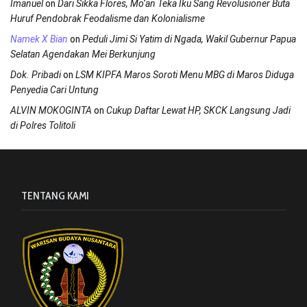
on
Imanuel
Dari Sikka Flores, Mo’an Teka Iku Sang Revolusioner Buta
Huruf Pendobrak Feodalisme dan Kolonialisme
on
Namek X Bian
Peduli Jimi Si Yatim di Ngada, Wakil Gubernur Papua
Selatan Agendakan Mei Berkunjung
on
Dok. Pribadi
LSM KIPFA Maros Soroti Menu MBG di Maros Diduga
Penyedia Cari Untung
on
ALVIN MOKOGINTA
Cukup Daftar Lewat HP, SKCK Langsung Jadi
di Polres Tolitoli
TENTANG KAMI