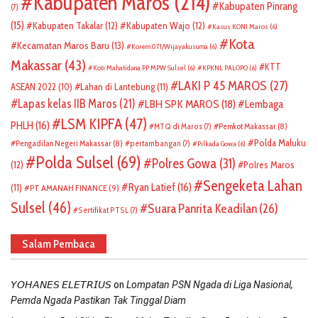
Kabupaten Maros
(214)
Kabupaten Pinrang
(7)
(15)
Kabupaten Takalar
(12)
Kabupaten Wajo
(12)
Kasus KONI Maros
(6)
Kota
Kecamatan Maros Baru
(13)
Korem 071/Wijayakusuma
(6)
Makassar
(43)
KTT
Koti Mahatidana PP MPW Sulsel
(6)
KPKNL PALOPO
(6)
LAKI P 45 MAROS
(27)
ASEAN 2022
(10)
Lahan di Lantebung
(11)
Lapas kelas IIB Maros
(21)
LBH SPK MAROS
(18)
Lembaga
LSM KIPFA
(47)
PHLH
(16)
Pemkot Makassar
(8)
MTQ di Maros
(7)
Polda Maluku
Pengadilan Negeri Makassar
(8)
pertambangan
(7)
Pilkada Gowa
(6)
Polda Sulsel
(69)
Polres Gowa
(31)
(12)
Polres Maros
Sengeketa Lahan
Ryan Latief
(16)
(11)
PT AMANAH FINANCE
(9)
Sulsel
(46)
Suara Panrita Keadilan
(26)
Sertifikat PTSL
(7)
Salam Pembaca
on
𝘠𝘖𝘏𝘈𝘕𝘌𝘚 𝘌𝘓𝘌𝘛𝘙𝘐𝘜𝘚
Lompatan PSN Ngada di Liga Nasional,
Pemda Ngada Pastikan Tak Tinggal Diam