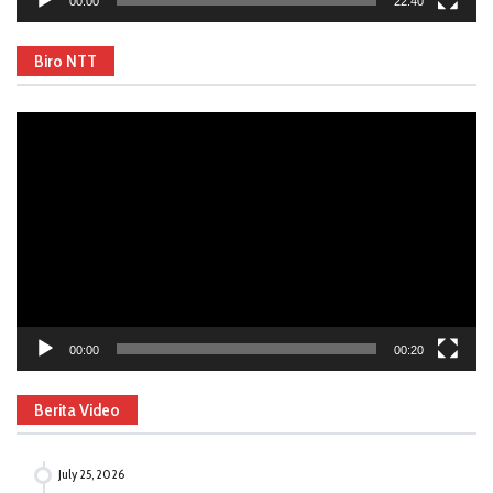
00:00
22:40
Biro NTT
Video
Player
00:00
00:20
Berita Video
July 25, 2026