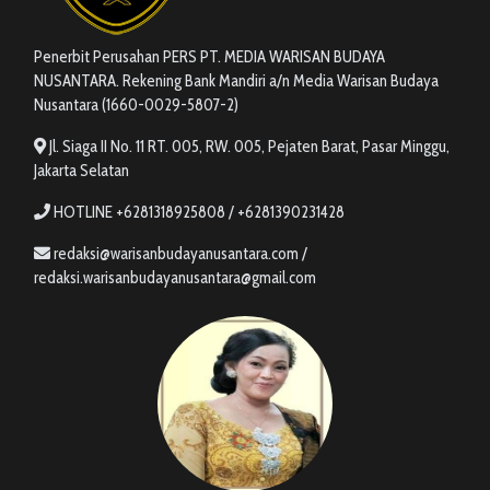
Penerbit Perusahan PERS PT. MEDIA WARISAN BUDAYA
NUSANTARA. Rekening Bank Mandiri a/n Media Warisan Budaya
Nusantara (1660-0029-5807-2)
Jl. Siaga II No. 11 RT. 005, RW. 005, Pejaten Barat, Pasar Minggu,
Jakarta Selatan
HOTLINE +6281318925808 / +6281390231428
redaksi@warisanbudayanusantara.com /
redaksi.warisanbudayanusantara@gmail.com