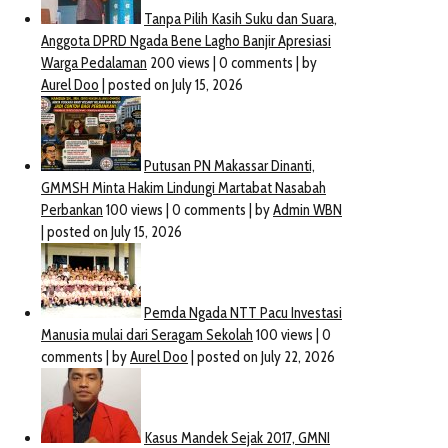
Polresta Cirebon Resmikan
Ganas Band Kabupaten
KWT Hijau Daun Cirebon
Ngada Dengungkan Nada
Girang
Alam Untuk Lestari Kehidu
June 19, 2025
October 15, 2022