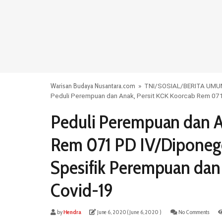
Warisan Budaya Nusantara.com
»
TNI
/
SOSIAL
/
BERITA UM
Peduli Perempuan dan Anak, Persit KCK Koorcab Rem 07
Peduli Perempuan dan A
Rem 071 PD IV/Diponeg
Spesifik Perempuan da
Covid-19
by
Hendra
June 6, 2020
( June 6, 2020 )
No Comments