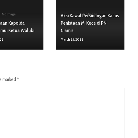
No Image
No Image
Aksi Kawal Persidangan Kasus
ntaan Kapolda
Penistaan M. Kece di PN
emui Ketua Walubi
Ciamis
022
March 25, 2022
re marked
*