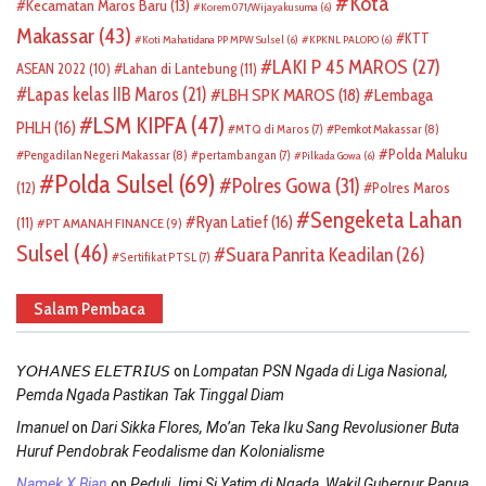
Kota
Kecamatan Maros Baru
(13)
Korem 071/Wijayakusuma
(6)
Makassar
(43)
KTT
Koti Mahatidana PP MPW Sulsel
(6)
KPKNL PALOPO
(6)
LAKI P 45 MAROS
(27)
ASEAN 2022
(10)
Lahan di Lantebung
(11)
Lapas kelas IIB Maros
(21)
LBH SPK MAROS
(18)
Lembaga
LSM KIPFA
(47)
PHLH
(16)
Pemkot Makassar
(8)
MTQ di Maros
(7)
Polda Maluku
Pengadilan Negeri Makassar
(8)
pertambangan
(7)
Pilkada Gowa
(6)
Polda Sulsel
(69)
Polres Gowa
(31)
(12)
Polres Maros
Sengeketa Lahan
Ryan Latief
(16)
(11)
PT AMANAH FINANCE
(9)
Sulsel
(46)
Suara Panrita Keadilan
(26)
Sertifikat PTSL
(7)
Salam Pembaca
on
𝘠𝘖𝘏𝘈𝘕𝘌𝘚 𝘌𝘓𝘌𝘛𝘙𝘐𝘜𝘚
Lompatan PSN Ngada di Liga Nasional,
Pemda Ngada Pastikan Tak Tinggal Diam
on
Imanuel
Dari Sikka Flores, Mo’an Teka Iku Sang Revolusioner Buta
Huruf Pendobrak Feodalisme dan Kolonialisme
on
Namek X Bian
Peduli Jimi Si Yatim di Ngada, Wakil Gubernur Papua