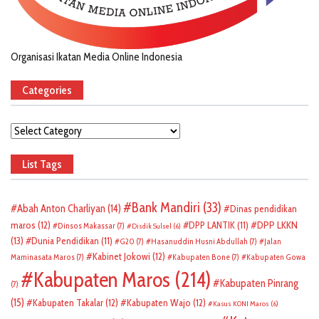
Organisasi Ikatan Media Online Indonesia
Categories
Categories
List Tags
Bank Mandiri
(33)
Abah Anton Charliyan
(14)
Dinas pendidikan
DPP LKKN
maros
(12)
DPP LANTIK
(11)
Dinsos Makassar
(7)
Disdik Sulsel
(6)
(13)
Dunia Pendidikan
(11)
G20
(7)
Hasanuddin Husni Abdullah
(7)
Jalan
Kabinet Jokowi
(12)
Maminasata Maros
(7)
Kabupaten Bone
(7)
Kabupaten Gowa
Kabupaten Maros
(214)
Kabupaten Pinrang
(7)
(15)
Kabupaten Takalar
(12)
Kabupaten Wajo
(12)
Kasus KONI Maros
(6)