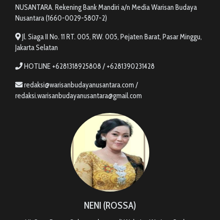
NUSANTARA. Rekening Bank Mandiri a/n Media Warisan Budaya
Nusantara (1660-0029-5807-2)
Jl. Siaga II No. 11 RT. 005, RW. 005, Pejaten Barat, Pasar Minggu,
Jakarta Selatan
HOTLINE +6281318925808 / +6281390231428
redaksi@warisanbudayanusantara.com /
redaksi.warisanbudayanusantara@gmail.com
NENI (ROSSA)