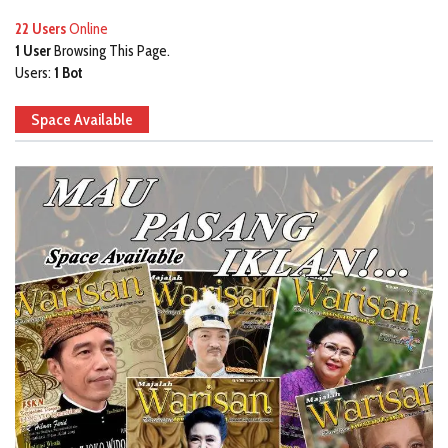
22 Users
Online
1 User
Browsing This Page.
Users:
1 Bot
Space Available