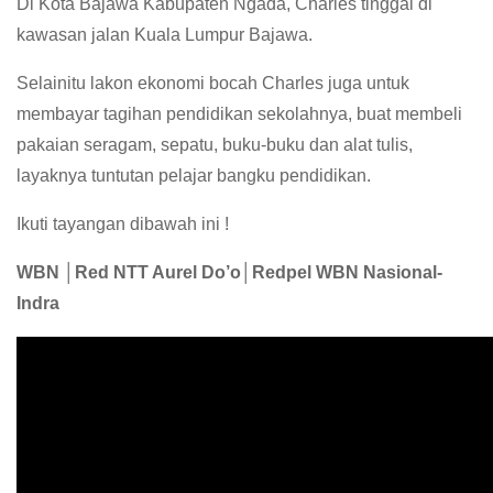
Di Kota Bajawa Kabupaten Ngada, Charles tinggal di
kawasan jalan Kuala Lumpur Bajawa.
Selainitu lakon ekonomi bocah Charles juga untuk
membayar tagihan pendidikan sekolahnya, buat membeli
pakaian seragam, sepatu, buku-buku dan alat tulis,
layaknya tuntutan pelajar bangku pendidikan.
Ikuti tayangan dibawah ini !
WBN │Red NTT Aurel Do’o│Redpel WBN Nasional-
Indra