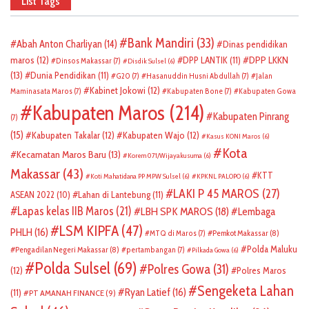
List Tags
Bank Mandiri
(33)
Abah Anton Charliyan
(14)
Dinas pendidikan
DPP LKKN
maros
(12)
DPP LANTIK
(11)
Dinsos Makassar
(7)
Disdik Sulsel
(6)
(13)
Dunia Pendidikan
(11)
G20
(7)
Hasanuddin Husni Abdullah
(7)
Jalan
Kabinet Jokowi
(12)
Maminasata Maros
(7)
Kabupaten Bone
(7)
Kabupaten Gowa
Kabupaten Maros
(214)
Kabupaten Pinrang
(7)
(15)
Kabupaten Takalar
(12)
Kabupaten Wajo
(12)
Kasus KONI Maros
(6)
Kota
Kecamatan Maros Baru
(13)
Korem 071/Wijayakusuma
(6)
Makassar
(43)
KTT
Koti Mahatidana PP MPW Sulsel
(6)
KPKNL PALOPO
(6)
LAKI P 45 MAROS
(27)
ASEAN 2022
(10)
Lahan di Lantebung
(11)
Lapas kelas IIB Maros
(21)
LBH SPK MAROS
(18)
Lembaga
LSM KIPFA
(47)
PHLH
(16)
Pemkot Makassar
(8)
MTQ di Maros
(7)
Polda Maluku
Pengadilan Negeri Makassar
(8)
pertambangan
(7)
Pilkada Gowa
(6)
Polda Sulsel
(69)
Polres Gowa
(31)
(12)
Polres Maros
Sengeketa Lahan
Ryan Latief
(16)
(11)
PT AMANAH FINANCE
(9)