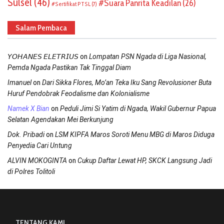
Sulsel
(46)
Suara Panrita Keadilan
(26)
Sertifikat PTSL
(7)
Salam Pembaca
on
𝘠𝘖𝘏𝘈𝘕𝘌𝘚 𝘌𝘓𝘌𝘛𝘙𝘐𝘜𝘚
Lompatan PSN Ngada di Liga Nasional,
Pemda Ngada Pastikan Tak Tinggal Diam
on
Imanuel
Dari Sikka Flores, Mo’an Teka Iku Sang Revolusioner Buta
Huruf Pendobrak Feodalisme dan Kolonialisme
on
Namek X Bian
Peduli Jimi Si Yatim di Ngada, Wakil Gubernur Papua
Selatan Agendakan Mei Berkunjung
on
Dok. Pribadi
LSM KIPFA Maros Soroti Menu MBG di Maros Diduga
Penyedia Cari Untung
on
ALVIN MOKOGINTA
Cukup Daftar Lewat HP, SKCK Langsung Jadi
di Polres Tolitoli
TENTANG KAMI