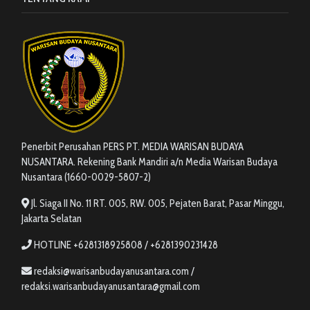
Penerbit Perusahan PERS PT. MEDIA WARISAN BUDAYA
NUSANTARA. Rekening Bank Mandiri a/n Media Warisan Budaya
Nusantara (1660-0029-5807-2)
Jl. Siaga II No. 11 RT. 005, RW. 005, Pejaten Barat, Pasar Minggu,
Jakarta Selatan
HOTLINE +6281318925808 / +6281390231428
redaksi@warisanbudayanusantara.com /
redaksi.warisanbudayanusantara@gmail.com