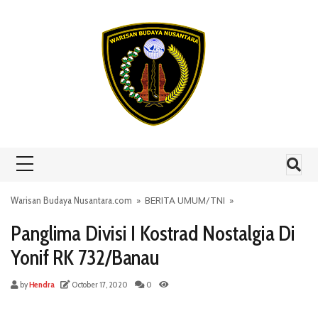
Skip to content
Warisan Budaya Nusantara.com
»
BERITA UMUM
/
TNI
»
Panglima Divisi I Kostrad Nostalgia Di
Yonif RK 732/Banau
by
Hendra
October 17, 2020
0