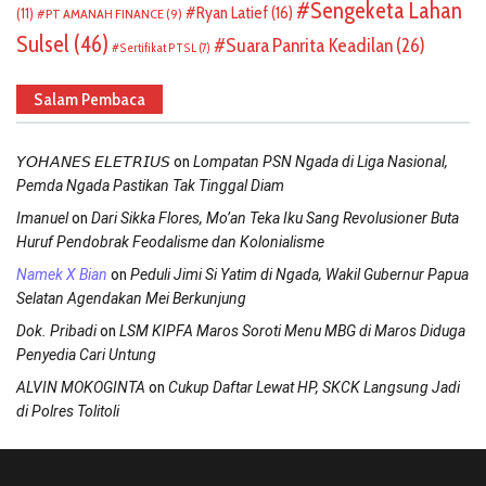
Sengeketa Lahan
Ryan Latief
(16)
(11)
PT AMANAH FINANCE
(9)
Sulsel
(46)
Suara Panrita Keadilan
(26)
Sertifikat PTSL
(7)
Salam Pembaca
on
𝘠𝘖𝘏𝘈𝘕𝘌𝘚 𝘌𝘓𝘌𝘛𝘙𝘐𝘜𝘚
Lompatan PSN Ngada di Liga Nasional,
Pemda Ngada Pastikan Tak Tinggal Diam
on
Imanuel
Dari Sikka Flores, Mo’an Teka Iku Sang Revolusioner Buta
Huruf Pendobrak Feodalisme dan Kolonialisme
on
Namek X Bian
Peduli Jimi Si Yatim di Ngada, Wakil Gubernur Papua
Selatan Agendakan Mei Berkunjung
on
Dok. Pribadi
LSM KIPFA Maros Soroti Menu MBG di Maros Diduga
Penyedia Cari Untung
on
ALVIN MOKOGINTA
Cukup Daftar Lewat HP, SKCK Langsung Jadi
di Polres Tolitoli