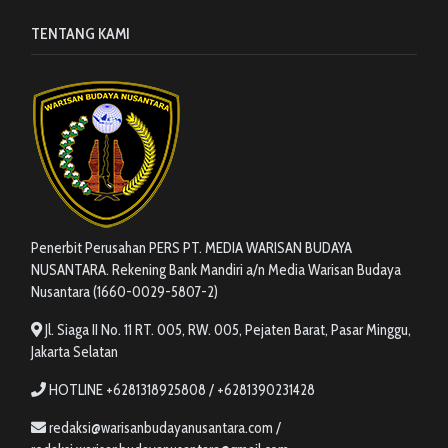
TENTANG KAMI
Penerbit Perusahan PERS PT. MEDIA WARISAN BUDAYA
NUSANTARA. Rekening Bank Mandiri a/n Media Warisan Budaya
Nusantara (1660-0029-5807-2)
Jl. Siaga II No. 11 RT. 005, RW. 005, Pejaten Barat, Pasar Minggu,
Jakarta Selatan
HOTLINE +6281318925808 / +6281390231428
redaksi@warisanbudayanusantara.com /