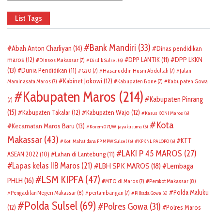
List Tags
Bank Mandiri
(33)
Abah Anton Charliyan
(14)
Dinas pendidikan
DPP LKKN
maros
(12)
DPP LANTIK
(11)
Dinsos Makassar
(7)
Disdik Sulsel
(6)
(13)
Dunia Pendidikan
(11)
G20
(7)
Hasanuddin Husni Abdullah
(7)
Jalan
Kabinet Jokowi
(12)
Maminasata Maros
(7)
Kabupaten Bone
(7)
Kabupaten Gowa
Kabupaten Maros
(214)
Kabupaten Pinrang
(7)
(15)
Kabupaten Takalar
(12)
Kabupaten Wajo
(12)
Kasus KONI Maros
(6)
Kota
Kecamatan Maros Baru
(13)
Korem 071/Wijayakusuma
(6)
Makassar
(43)
KTT
Koti Mahatidana PP MPW Sulsel
(6)
KPKNL PALOPO
(6)
LAKI P 45 MAROS
(27)
ASEAN 2022
(10)
Lahan di Lantebung
(11)
Lapas kelas IIB Maros
(21)
LBH SPK MAROS
(18)
Lembaga
LSM KIPFA
(47)
PHLH
(16)
Pemkot Makassar
(8)
MTQ di Maros
(7)
Polda Maluku
Pengadilan Negeri Makassar
(8)
pertambangan
(7)
Pilkada Gowa
(6)
Polda Sulsel
(69)
Polres Gowa
(31)
(12)
Polres Maros