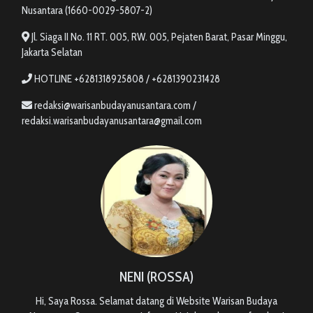
Nusantara (1660-0029-5807-2)
Jl. Siaga II No. 11 RT. 005, RW. 005, Pejaten Barat, Pasar Minggu,
Jakarta Selatan
HOTLINE +6281318925808 / +6281390231428
redaksi@warisanbudayanusantara.com /
redaksi.warisanbudayanusantara@gmail.com
NENI (ROSSA)
Hi, Saya Rossa. Selamat datang di Website Warisan Budaya