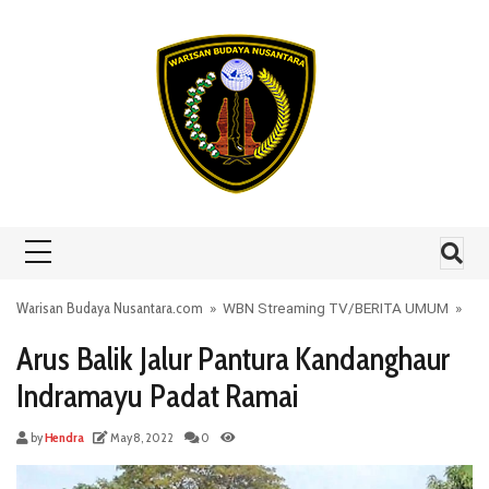
Skip to content
Warisan Budaya Nusantara.com
»
WBN Streaming TV
/
BERITA UMUM
»
Arus Balik Jalur Pantura Kandanghaur
Indramayu Padat Ramai
by
Hendra
May 8, 2022
0