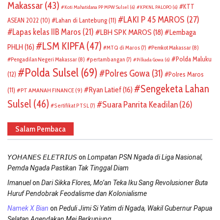
Makassar
(43)
KTT
Koti Mahatidana PP MPW Sulsel
(6)
KPKNL PALOPO
(6)
LAKI P 45 MAROS
(27)
ASEAN 2022
(10)
Lahan di Lantebung
(11)
Lapas kelas IIB Maros
(21)
LBH SPK MAROS
(18)
Lembaga
LSM KIPFA
(47)
PHLH
(16)
Pemkot Makassar
(8)
MTQ di Maros
(7)
Polda Maluku
Pengadilan Negeri Makassar
(8)
pertambangan
(7)
Pilkada Gowa
(6)
Polda Sulsel
(69)
Polres Gowa
(31)
(12)
Polres Maros
Sengeketa Lahan
Ryan Latief
(16)
(11)
PT AMANAH FINANCE
(9)
Sulsel
(46)
Suara Panrita Keadilan
(26)
Sertifikat PTSL
(7)
Salam Pembaca
on
𝘠𝘖𝘏𝘈𝘕𝘌𝘚 𝘌𝘓𝘌𝘛𝘙𝘐𝘜𝘚
Lompatan PSN Ngada di Liga Nasional,
Pemda Ngada Pastikan Tak Tinggal Diam
on
Imanuel
Dari Sikka Flores, Mo’an Teka Iku Sang Revolusioner Buta
Huruf Pendobrak Feodalisme dan Kolonialisme
on
Namek X Bian
Peduli Jimi Si Yatim di Ngada, Wakil Gubernur Papua
Selatan Agendakan Mei Berkunjung