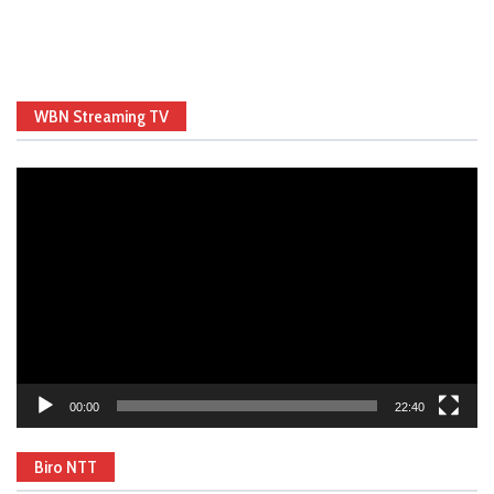
WBN Streaming TV
Video
Player
00:00
22:40
Biro NTT