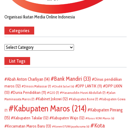
Organisasi Ikatan Media Online Indonesia
Categories
Categories
List Tags
Bank Mandiri
(33)
Abah Anton Charliyan
(14)
Dinas pendidikan
DPP LKKN
maros
(12)
DPP LANTIK
(11)
Dinsos Makassar
(7)
Disdik Sulsel
(6)
(13)
Dunia Pendidikan
(11)
G20
(7)
Hasanuddin Husni Abdullah
(7)
Jalan
Kabinet Jokowi
(12)
Maminasata Maros
(7)
Kabupaten Bone
(7)
Kabupaten Gowa
Kabupaten Maros
(214)
Kabupaten Pinrang
(7)
(15)
Kabupaten Takalar
(12)
Kabupaten Wajo
(12)
Kasus KONI Maros
(6)
Kota
Kecamatan Maros Baru
(13)
Korem 071/Wijayakusuma
(6)