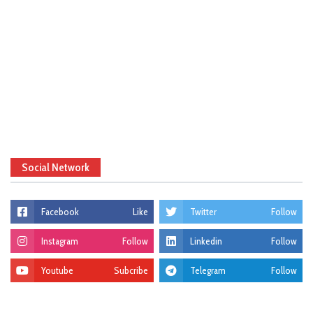
Social Network
Facebook
Like
Twitter
Follow
Instagram
Follow
Linkedin
Follow
Youtube
Subcribe
Telegram
Follow