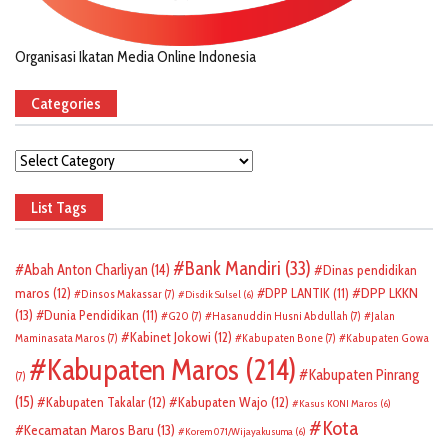
Organisasi Ikatan Media Online Indonesia
Categories
Categories
List Tags
Bank Mandiri
(33)
Abah Anton Charliyan
(14)
Dinas pendidikan
DPP LKKN
maros
(12)
DPP LANTIK
(11)
Dinsos Makassar
(7)
Disdik Sulsel
(6)
(13)
Dunia Pendidikan
(11)
G20
(7)
Hasanuddin Husni Abdullah
(7)
Jalan
Kabinet Jokowi
(12)
Maminasata Maros
(7)
Kabupaten Bone
(7)
Kabupaten Gowa
Kabupaten Maros
(214)
Kabupaten Pinrang
(7)
(15)
Kabupaten Takalar
(12)
Kabupaten Wajo
(12)
Kasus KONI Maros
(6)
Kota
Kecamatan Maros Baru
(13)
Korem 071/Wijayakusuma
(6)