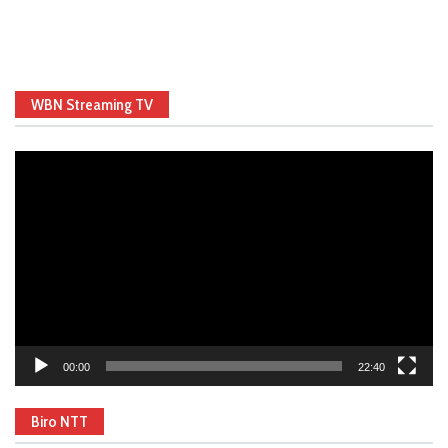
WBN Streaming TV
Video
Player
00:00
22:40
Biro NTT