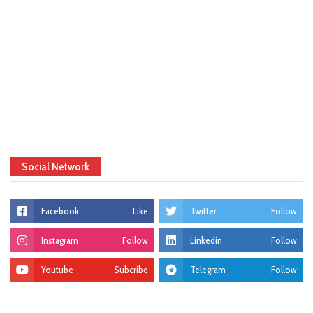
Social Network
Facebook
Like
Twitter
Follow
Instagram
Follow
Linkedin
Follow
Youtube
Subcribe
Telegram
Follow