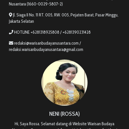
Nusantara (1660-0029-5807-2)
Jl. Siaga II No. 11 RT. 005, RW. 005, Pejaten Barat, Pasar Minggu,
Jakarta Selatan
HOTLINE +6281318925808 / +6281390231428
redaksi@warisanbudayanusantara.com /
redaksi.warisanbudayanusantara@gmail.com
NENI (ROSSA)
Hi, Saya Rossa. Selamat datang di Website Warisan Budaya