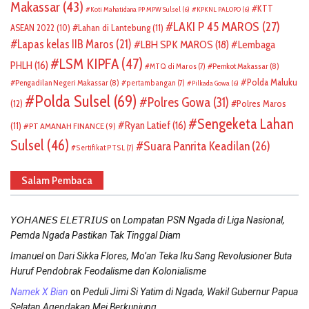
Makassar
(43)
KTT
Koti Mahatidana PP MPW Sulsel
(6)
KPKNL PALOPO
(6)
LAKI P 45 MAROS
(27)
ASEAN 2022
(10)
Lahan di Lantebung
(11)
Lapas kelas IIB Maros
(21)
LBH SPK MAROS
(18)
Lembaga
LSM KIPFA
(47)
PHLH
(16)
Pemkot Makassar
(8)
MTQ di Maros
(7)
Polda Maluku
Pengadilan Negeri Makassar
(8)
pertambangan
(7)
Pilkada Gowa
(6)
Polda Sulsel
(69)
Polres Gowa
(31)
(12)
Polres Maros
Sengeketa Lahan
Ryan Latief
(16)
(11)
PT AMANAH FINANCE
(9)
Sulsel
(46)
Suara Panrita Keadilan
(26)
Sertifikat PTSL
(7)
Salam Pembaca
on
𝘠𝘖𝘏𝘈𝘕𝘌𝘚 𝘌𝘓𝘌𝘛𝘙𝘐𝘜𝘚
Lompatan PSN Ngada di Liga Nasional,
Pemda Ngada Pastikan Tak Tinggal Diam
on
Imanuel
Dari Sikka Flores, Mo’an Teka Iku Sang Revolusioner Buta
Huruf Pendobrak Feodalisme dan Kolonialisme
on
Namek X Bian
Peduli Jimi Si Yatim di Ngada, Wakil Gubernur Papua
Selatan Agendakan Mei Berkunjung