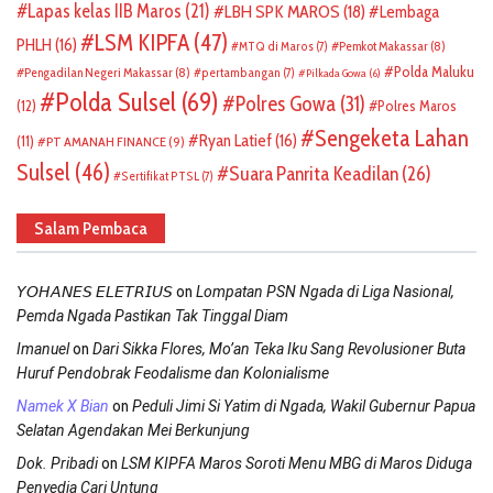
Lapas kelas IIB Maros
(21)
LBH SPK MAROS
(18)
Lembaga
LSM KIPFA
(47)
PHLH
(16)
Pemkot Makassar
(8)
MTQ di Maros
(7)
Polda Maluku
Pengadilan Negeri Makassar
(8)
pertambangan
(7)
Pilkada Gowa
(6)
Polda Sulsel
(69)
Polres Gowa
(31)
(12)
Polres Maros
Sengeketa Lahan
Ryan Latief
(16)
(11)
PT AMANAH FINANCE
(9)
Sulsel
(46)
Suara Panrita Keadilan
(26)
Sertifikat PTSL
(7)
Salam Pembaca
on
𝘠𝘖𝘏𝘈𝘕𝘌𝘚 𝘌𝘓𝘌𝘛𝘙𝘐𝘜𝘚
Lompatan PSN Ngada di Liga Nasional,
Pemda Ngada Pastikan Tak Tinggal Diam
on
Imanuel
Dari Sikka Flores, Mo’an Teka Iku Sang Revolusioner Buta
Huruf Pendobrak Feodalisme dan Kolonialisme
on
Namek X Bian
Peduli Jimi Si Yatim di Ngada, Wakil Gubernur Papua
Selatan Agendakan Mei Berkunjung
on
Dok. Pribadi
LSM KIPFA Maros Soroti Menu MBG di Maros Diduga
Penyedia Cari Untung