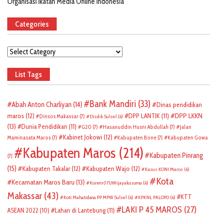
Organisasi Ikatan Media Online Indonesia
Categories
Categories
List Tags
Bank Mandiri
(33)
Abah Anton Charliyan
(14)
Dinas pendidikan
DPP LKKN
maros
(12)
DPP LANTIK
(11)
Dinsos Makassar
(7)
Disdik Sulsel
(6)
(13)
Dunia Pendidikan
(11)
G20
(7)
Hasanuddin Husni Abdullah
(7)
Jalan
Kabinet Jokowi
(12)
Maminasata Maros
(7)
Kabupaten Bone
(7)
Kabupaten Gowa
Kabupaten Maros
(214)
Kabupaten Pinrang
(7)
(15)
Kabupaten Takalar
(12)
Kabupaten Wajo
(12)
Kasus KONI Maros
(6)
Kota
Kecamatan Maros Baru
(13)
Korem 071/Wijayakusuma
(6)
Makassar
(43)
KTT
Koti Mahatidana PP MPW Sulsel
(6)
KPKNL PALOPO
(6)
LAKI P 45 MAROS
(27)
ASEAN 2022
(10)
Lahan di Lantebung
(11)