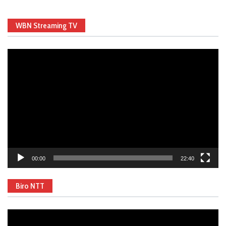
WBN Streaming TV
Video
Player
00:00
22:40
Biro NTT
Video
Player