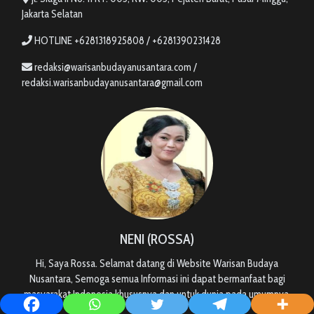
Jakarta Selatan
HOTLINE +6281318925808 / +6281390231428
redaksi@warisanbudayanusantara.com /
redaksi.warisanbudayanusantara@gmail.com
NENI (ROSSA)
Hi, Saya Rossa. Selamat datang di Website Warisan Budaya
Nusantara, Semoga semua Informasi ini dapat bermanfaat bagi
masyarakat Indonesia khususnya dan untuk dunia pada umumnya.