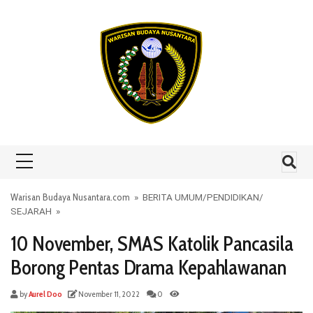
Skip to content
Warisan Budaya Nusantara.com
»
BERITA UMUM
/
PENDIDIKAN
/
SEJARAH
»
10 November, SMAS Katolik Pancasila
Borong Pentas Drama Kepahlawanan
by
Aurel Doo
November 11, 2022
0