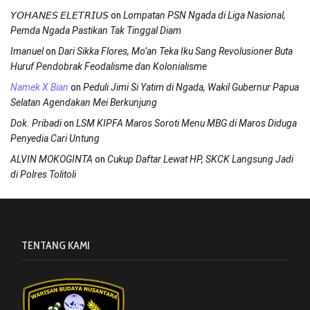
on
𝘠𝘖𝘏𝘈𝘕𝘌𝘚 𝘌𝘓𝘌𝘛𝘙𝘐𝘜𝘚
Lompatan PSN Ngada di Liga Nasional,
Pemda Ngada Pastikan Tak Tinggal Diam
on
Imanuel
Dari Sikka Flores, Mo’an Teka Iku Sang Revolusioner Buta
Huruf Pendobrak Feodalisme dan Kolonialisme
on
Namek X Bian
Peduli Jimi Si Yatim di Ngada, Wakil Gubernur Papua
Selatan Agendakan Mei Berkunjung
on
Dok. Pribadi
LSM KIPFA Maros Soroti Menu MBG di Maros Diduga
Penyedia Cari Untung
on
ALVIN MOKOGINTA
Cukup Daftar Lewat HP, SKCK Langsung Jadi
di Polres Tolitoli
TENTANG KAMI