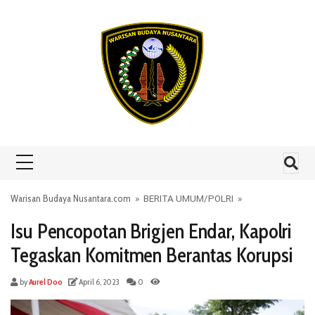
Skip to content
Warisan Budaya Nusantara.com
»
BERITA UMUM
/
POLRI
»
Isu Pencopotan Brigjen Endar, Kapolri
Tegaskan Komitmen Berantas Korupsi
by
Aurel Doo
April 6, 2023
0