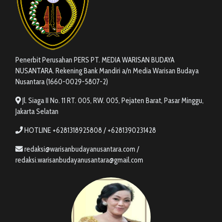
Penerbit Perusahan PERS PT. MEDIA WARISAN BUDAYA
NUSANTARA. Rekening Bank Mandiri a/n Media Warisan Budaya
Nusantara (1660-0029-5807-2)
Jl. Siaga II No. 11 RT. 005, RW. 005, Pejaten Barat, Pasar Minggu,
Jakarta Selatan
HOTLINE +6281318925808 / +6281390231428
redaksi@warisanbudayanusantara.com /
redaksi.warisanbudayanusantara@gmail.com