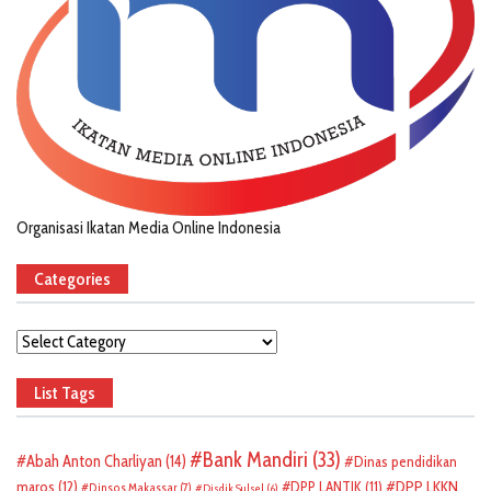
Organisasi Ikatan Media Online Indonesia
Categories
Categories
List Tags
Bank Mandiri
(33)
Abah Anton Charliyan
(14)
Dinas pendidikan
DPP LKKN
maros
(12)
DPP LANTIK
(11)
Dinsos Makassar
(7)
Disdik Sulsel
(6)