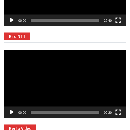
00:00
22:40
Biro NTT
Video
Player
00:00
00:20
Berita Video