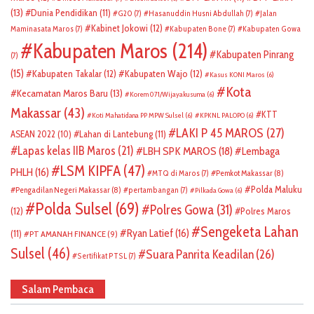
(13)
Dunia Pendidikan
(11)
G20
(7)
Hasanuddin Husni Abdullah
(7)
Jalan
Kabinet Jokowi
(12)
Maminasata Maros
(7)
Kabupaten Bone
(7)
Kabupaten Gowa
Kabupaten Maros
(214)
Kabupaten Pinrang
(7)
(15)
Kabupaten Takalar
(12)
Kabupaten Wajo
(12)
Kasus KONI Maros
(6)
Kota
Kecamatan Maros Baru
(13)
Korem 071/Wijayakusuma
(6)
Makassar
(43)
KTT
Koti Mahatidana PP MPW Sulsel
(6)
KPKNL PALOPO
(6)
LAKI P 45 MAROS
(27)
ASEAN 2022
(10)
Lahan di Lantebung
(11)
Lapas kelas IIB Maros
(21)
LBH SPK MAROS
(18)
Lembaga
LSM KIPFA
(47)
PHLH
(16)
Pemkot Makassar
(8)
MTQ di Maros
(7)
Polda Maluku
Pengadilan Negeri Makassar
(8)
pertambangan
(7)
Pilkada Gowa
(6)
Polda Sulsel
(69)
Polres Gowa
(31)
(12)
Polres Maros
Sengeketa Lahan
Ryan Latief
(16)
(11)
PT AMANAH FINANCE
(9)
Sulsel
(46)
Suara Panrita Keadilan
(26)
Sertifikat PTSL
(7)
Salam Pembaca