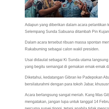
Adapun yang diberikan dalam acara pelantikan t
Selempang Sunda Sabuana ditambah Pin Kujang
Dalam acara tersebut ribuan massa spontan me
Rakabuming sebagai calon wakil presiden.
Usai didaulat sebagai Ki Sunda utama langsung 
yang begitu semangat di gemakan emak-emak da
Diketahui, kedatangan Gibran ke Padepokan Aba
bersilaturahmi dengan para tokoh Jabar, khusu
Acara berlangsung sangat meriah. Kang Mas Gi
mengatakan, jangan lupa untuk tanggal 14 Febr
percuma survei tinggi, tetapi apabila tidak men