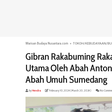
Warisan Budaya Nusantara.com
»
TOKOH
/
KEBUDAYAAN
/
BU
Gibran Rakabuming Raka
Utama Oleh Abah Anton
Abah Umuh Sumedang
by
Hendra
February 10, 2024
( March 20, 2024 )
No Comme