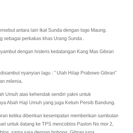
ersebut antara lain Ikat Sunda dengan logo Maung.
 sebagai perkakas khas Urang Sunda .
nyambut dengan histeris kedatangan Kang Mas Gibran
disambut nyanyian lagu : ” Ulah Hilap Prabowo Gibran”
n milenia.
h Umuh atas kehendak sendiri yakni untuk
snya Abah Haji Umuh yang juga Ketum Persib Bandung.
bran ketika diberikan kesempatan memberikan sambutan
uari untuk datang ke TPS mencoblos Paslon No mor 2,
coblos, sama saja dengan bohong. Gibran juga